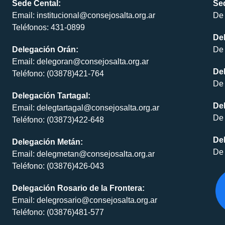
Sede Cental:
Sed
Email: institucional@consejosalta.org.ar
De 
Teléfonos: 431-0899
De
Delegación Orán:
De 
Email: delegoran@consejosalta.org.ar
Del
Teléfono: (03878)421-764
De 
Delegación Tartagal:
De
Email: delegtartagal@consejosalta.org.ar
De 
Teléfono: (03873)422-648
Del
Delegación Metán:
De 
Email: delegmetan@consejosalta.org.ar
Teléfono: (03876)426-043
Delegación Rosario de la Frontera:
Email: delegrosario@consejosalta.org.ar
Teléfono: (03876)481-577