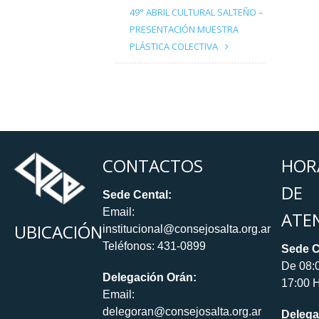
49° ABRIL CULTURAL SALTEÑO –
PRESENTACIÓN MUESTRA
PLÁSTICA COLECTIVA
CONTACTOS
HOR
DE
Sede Cental:
Email:
ATE
UBICACIÓN
institucional@consejosalta.org.ar
Teléfonos: 431-0899
Sede C
De 08:
Delegación Orán:
17:00 H
Email:
delegoran@consejosalta.org.ar
Delega