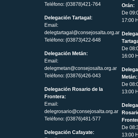
Teléfono: (03878)421-764
Orán:
De 09:
Delegación Tartagal:
17:00 H
Email:
delegtartagal@consejosalta.org.ar
Delega
Teléfono: (03873)422-648
Tartaga
De 08:
Delegación Metán:
16:00 H
Email:
delegmetan@consejosalta.org.ar
Delega
Teléfono: (03876)426-043
Metán:
De 08:
Delegación Rosario de la
13:00 H
Frontera:
Email:
Delega
delegrosario@consejosalta.org.ar
Rosari
Teléfono: (03876)481-577
Fronte
De 08:
Delegación Cafayate:
13:00 H