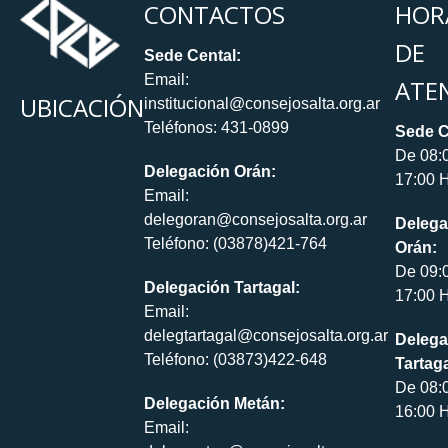
CONTACTOS
HOR
DE
Sede Cental:
Email:
ATE
UBICACIÓN
institucional@consejosalta.org.ar
Teléfonos: 431-0899
Sede C
De 08:
Delegación Orán:
17:00 H
Email:
delegoran@consejosalta.org.ar
Delega
Teléfono: (03878)421-764
Orán:
De 09:
Delegación Tartagal:
17:00 H
Email:
delegtartagal@consejosalta.org.ar
Delega
Teléfono: (03873)422-648
Tartaga
De 08:
Delegación Metán:
16:00 H
Email: