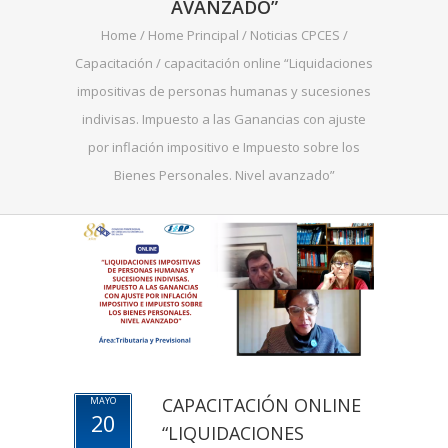
AVANZADO”
Home
/
Home Principal
/
Noticias CPCES
/
Capacitación
/
capacitación online “Liquidaciones
impositivas de personas humanas y sucesiones
indivisas. Impuesto a las Ganancias con ajuste
por inflación impositivo e Impuesto sobre los
Bienes Personales. Nivel avanzado”
CAPACITACIÓN ONLINE
MAYO
20
“LIQUIDACIONES