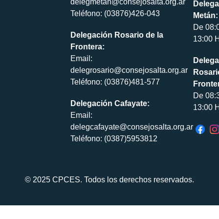
delegmetan@consejosalta.org.ar
Delega
Teléfono: (03876)426-043
Metán:
De 08:
Delegación Rosario de la
13:00 H
Frontera:
Email:
Delega
delegrosario@consejosalta.org.ar
Rosari
Teléfono: (03876)481-577
Fronte
De 08:
Delegación Cafayate:
13:00 H
Email:
delegcafayate@consejosalta.org.ar
Teléfono: (0387)5953812
© 2025 CPCES. Todos los derechos reservados.