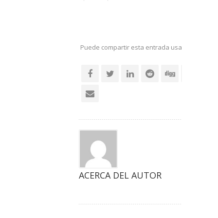
Puede compartir esta entrada usando sus re
social
ACERCA DEL AUTOR