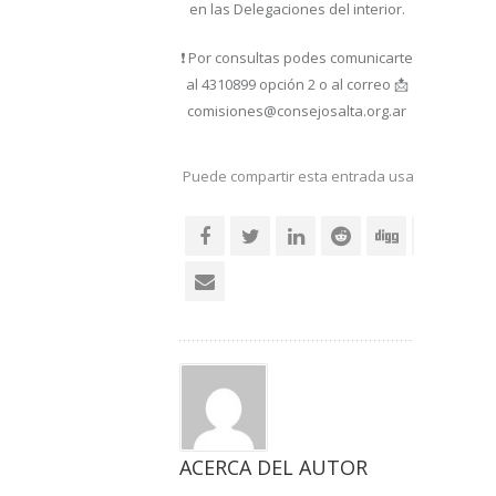
en las Delegaciones del interior.
❗ Por consultas podes comunicarte
al 4310899 opción 2 o al correo 📩
comisiones@consejosalta.org.ar
Puede compartir esta entrada usando sus re
social
ACERCA DEL AUTOR