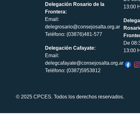
Delegación Rosario de la
13:00 H
Frontera:
Email:
Delega
delegrosario@consejosalta.org.ar
Rosari
Teléfono: (03876)481-577
Fronte
De 08:
Delegación Cafayate:
13:00 H
Email:
delegcafayate@consejosalta.org.ar
Teléfono: (0387)5953812
© 2025 CPCES. Todos los derechos reservados.