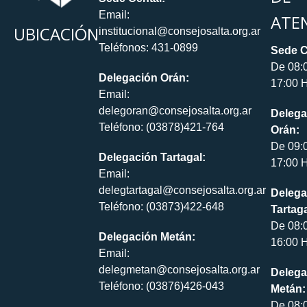
Email:
ATE
UBICACIÓN
institucional@consejosalta.org.ar
Teléfonos: 431-0899
Sede C
De 08:
Delegación Orán:
17:00 H
Email:
delegoran@consejosalta.org.ar
Delega
Teléfono: (03878)421-764
Orán:
De 09:
Delegación Tartagal:
17:00 H
Email:
delegtartagal@consejosalta.org.ar
Delega
Teléfono: (03873)422-648
Tartaga
De 08:
Delegación Metán:
16:00 H
Email:
delegmetan@consejosalta.org.ar
Delega
Teléfono: (03876)426-043
Metán:
De 08: