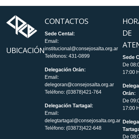
CONTACTOS
HOR
DE
Sede Cental:
Email:
ATE
UBICACIÓN
institucional@consejosalta.org.ar
Teléfonos: 431-0899
Sede C
De 08:
Delegación Orán:
17:00 H
Email:
delegoran@consejosalta.org.ar
Delega
Teléfono: (03878)421-764
Orán:
De 09:
Delegación Tartagal:
17:00 H
Email:
delegtartagal@consejosalta.org.ar
Delega
Teléfono: (03873)422-648
Tartaga
De 08: