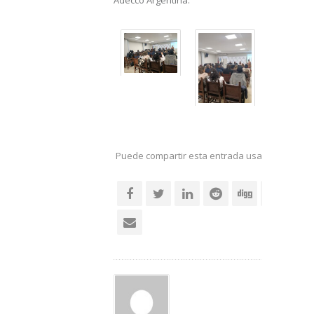
Puede compartir esta entrada usando sus re
social