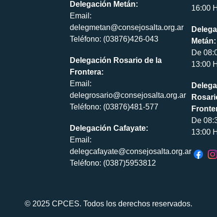
Delegación Metán:
16:00 H
Email:
delegmetan@consejosalta.org.ar
Delega
Teléfono: (03876)426-043
Metán:
De 08:
Delegación Rosario de la
13:00 H
Frontera:
Email:
Delega
delegrosario@consejosalta.org.ar
Rosari
Teléfono: (03876)481-577
Fronte
De 08:
Delegación Cafayate:
13:00 H
Email:
delegcafayate@consejosalta.org.ar
Teléfono: (0387)5953812
© 2025 CPCES. Todos los derechos reservados.