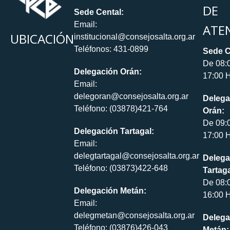
DE
Sede Cental:
Email:
ATE
UBICACIÓN
institucional@consejosalta.org.ar
Teléfonos: 431-0899
Sede C
De 08:
Delegación Orán:
17:00 H
Email:
delegoran@consejosalta.org.ar
Delega
Teléfono: (03878)421-764
Orán:
De 09:
Delegación Tartagal:
17:00 H
Email:
delegtartagal@consejosalta.org.ar
Delega
Teléfono: (03873)422-648
Tartaga
De 08:
Delegación Metán:
16:00 H
Email:
delegmetan@consejosalta.org.ar
Delega
Teléfono: (03876)426-043
Metán: