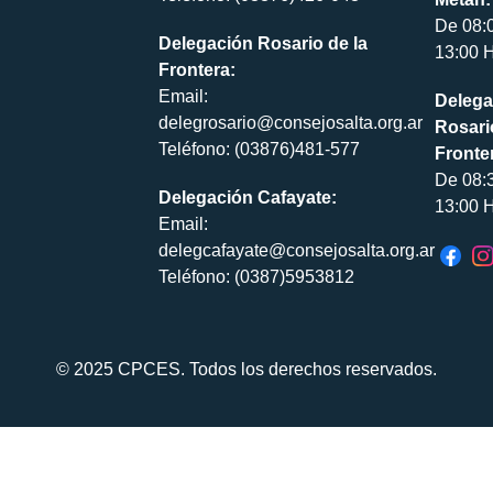
De 08:
Delegación Rosario de la
13:00 H
Frontera:
Email:
Delega
delegrosario@consejosalta.org.ar
Rosari
Teléfono: (03876)481-577
Fronte
De 08:
Delegación Cafayate:
13:00 H
Email:
delegcafayate@consejosalta.org.ar
Teléfono: (0387)5953812
© 2025 CPCES. Todos los derechos reservados.