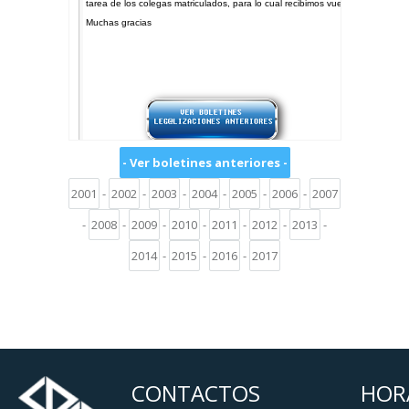
- Ver boletines anteriores -
2001
-
2002
-
2003
-
2004
-
2005
-
2006
-
2007
-
2008
-
2009
-
2010
-
2011
-
2012
-
2013
-
2014
-
2015
-
2016
-
2017
CONTACTOS
HOR