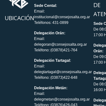
DE
Sede Cental:
Email:
ATE
UBICACIÓN
institucional@consejosalta.org.ar
Teléfonos: 431-0899
Sede C
De 08:
Delegación Orán:
17:00 H
Email:
delegoran@consejosalta.org.ar
Delega
Teléfono: (03878)421-764
Orán:
De 09:
Delegación Tartagal:
17:00 H
Email:
delegtartagal@consejosalta.org.ar
Delega
Teléfono: (03873)422-648
Tartaga
De 08:
Delegación Metán:
16:00 H
Email:
delegmetan@consejosalta.org.ar
Delega
Teléfono: (03876)426-043
Metán: