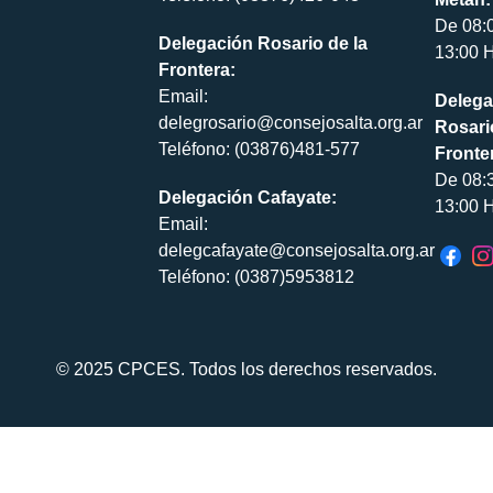
De 08:
Delegación Rosario de la
13:00 H
Frontera:
Email:
Delega
delegrosario@consejosalta.org.ar
Rosari
Teléfono: (03876)481-577
Fronte
De 08:
Delegación Cafayate:
13:00 H
Email:
delegcafayate@consejosalta.org.ar
Teléfono: (0387)5953812
© 2025 CPCES. Todos los derechos reservados.