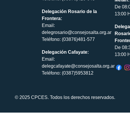
De 08:
Delegación Rosario de la
13:00 H
Frontera:
Email:
Delega
delegrosario@consejosalta.org.ar
Rosari
Teléfono: (03876)481-577
Fronte
De 08:
Delegación Cafayate:
13:00 H
Email:
delegcafayate@consejosalta.org.ar
Teléfono: (0387)5953812
© 2025 CPCES. Todos los derechos reservados.