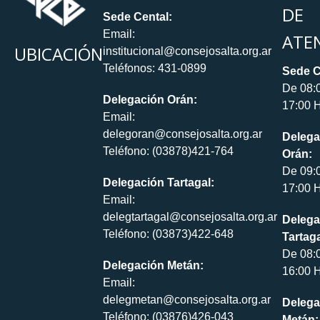
DE
Sede Cental:
Email:
ATE
UBICACIÓN
institucional@consejosalta.org.ar
Teléfonos: 431-0899
Sede C
De 08:
Delegación Orán:
17:00 H
Email:
delegoran@consejosalta.org.ar
Delega
Teléfono: (03878)421-764
Orán:
De 09:
Delegación Tartagal:
17:00 H
Email:
delegtartagal@consejosalta.org.ar
Delega
Teléfono: (03873)422-648
Tartaga
De 08:
Delegación Metán:
16:00 H
Email:
delegmetan@consejosalta.org.ar
Delega
Teléfono: (03876)426-043
Metán: