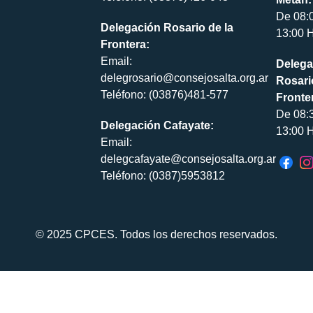
De 08:
Delegación Rosario de la
13:00 H
Frontera:
Email:
Delega
delegrosario@consejosalta.org.ar
Rosari
Teléfono: (03876)481-577
Fronte
De 08:
Delegación Cafayate:
13:00 H
Email:
delegcafayate@consejosalta.org.ar
Teléfono: (0387)5953812
© 2025 CPCES. Todos los derechos reservados.