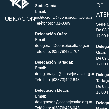
DE
Sede Cental:
Email:
ATE
UBICACIÓN
institucional@consejosalta.org.ar
Teléfonos: 431-0899
Sede C
De 08:
Delegación Orán:
17:00 H
Email:
delegoran@consejosalta.org.ar
Delega
Teléfono: (03878)421-764
Orán:
De 09:
Delegación Tartagal:
17:00 H
Email:
delegtartagal@consejosalta.org.ar
Delega
Teléfono: (03873)422-648
Tartaga
De 08:
Delegación Metán:
16:00 H
Email:
delegmetan@consejosalta.org.ar
Delega
Teléfono: (03876)426-043
Metán: