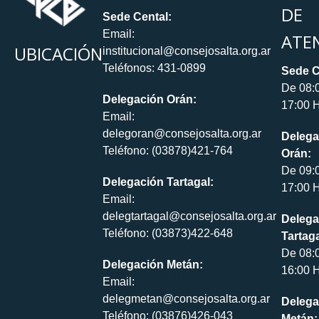
DE
Sede Cental:
Email:
ATE
UBICACIÓN
institucional@consejosalta.org.ar
Teléfonos: 431-0899
Sede C
De 08:
Delegación Orán:
17:00 H
Email:
delegoran@consejosalta.org.ar
Delega
Teléfono: (03878)421-764
Orán:
De 09:
Delegación Tartagal:
17:00 H
Email:
delegtartagal@consejosalta.org.ar
Delega
Teléfono: (03873)422-648
Tartaga
De 08:
Delegación Metán:
16:00 H
Email:
delegmetan@consejosalta.org.ar
Delega
Teléfono: (03876)426-043
Metán: