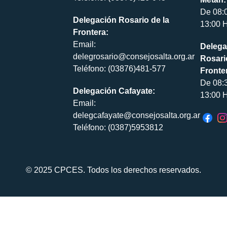
De 08:
Delegación Rosario de la
13:00 H
Frontera:
Email:
Delega
delegrosario@consejosalta.org.ar
Rosari
Teléfono: (03876)481-577
Fronte
De 08:
Delegación Cafayate:
13:00 H
Email:
delegcafayate@consejosalta.org.ar
Teléfono: (0387)5953812
© 2025 CPCES. Todos los derechos reservados.