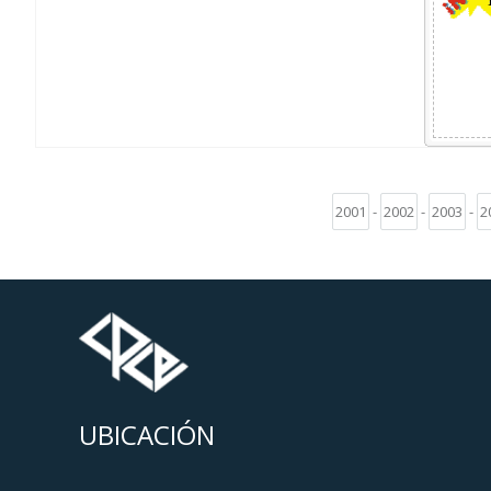
2001
-
2002
-
2003
-
2
UBICACIÓN