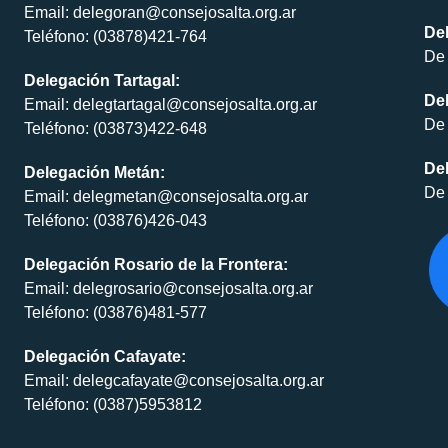
Email: delegoran@consejosalta.org.ar
Del
Teléfono: (03878)421-764
De 
Delegación Tartagal:
De
Email: delegtartagal@consejosalta.org.ar
De 
Teléfono: (03873)422-648
Del
Delegación Metán:
De 
Email: delegmetan@consejosalta.org.ar
Teléfono: (03876)426-043
Delegación Rosario de la Frontera:
Email: delegrosario@consejosalta.org.ar
Teléfono: (03876)481-577
Delegación Cafayate:
Email: delegcafayate@consejosalta.org.ar
Teléfono: (0387)5953812