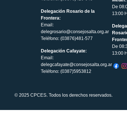
De 08:
Delegación Rosario de la
13:00 H
Frontera:
Email:
Delega
delegrosario@consejosalta.org.ar
Rosari
Teléfono: (03876)481-577
Fronte
De 08:
Delegación Cafayate:
13:00 H
Email:
delegcafayate@consejosalta.org.ar
Teléfono: (0387)5953812
© 2025 CPCES. Todos los derechos reservados.