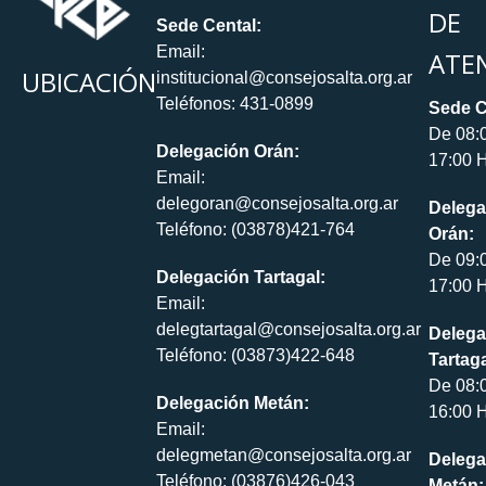
DE
Sede Cental:
Email:
ATE
UBICACIÓN
institucional@consejosalta.org.ar
Teléfonos: 431-0899
Sede C
De 08:
Delegación Orán:
17:00 H
Email:
delegoran@consejosalta.org.ar
Delega
Teléfono: (03878)421-764
Orán:
De 09:
Delegación Tartagal:
17:00 H
Email:
delegtartagal@consejosalta.org.ar
Delega
Teléfono: (03873)422-648
Tartaga
De 08:
Delegación Metán:
16:00 H
Email:
delegmetan@consejosalta.org.ar
Delega
Teléfono: (03876)426-043
Metán: