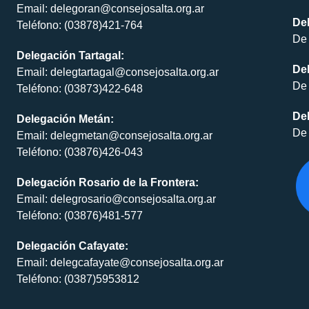
Email: delegoran@consejosalta.org.ar
Del
Teléfono: (03878)421-764
De 
Delegación Tartagal:
De
Email: delegtartagal@consejosalta.org.ar
De 
Teléfono: (03873)422-648
Del
Delegación Metán:
De 
Email: delegmetan@consejosalta.org.ar
Teléfono: (03876)426-043
Delegación Rosario de la Frontera:
Email: delegrosario@consejosalta.org.ar
Teléfono: (03876)481-577
Delegación Cafayate:
Email: delegcafayate@consejosalta.org.ar
Teléfono: (0387)5953812