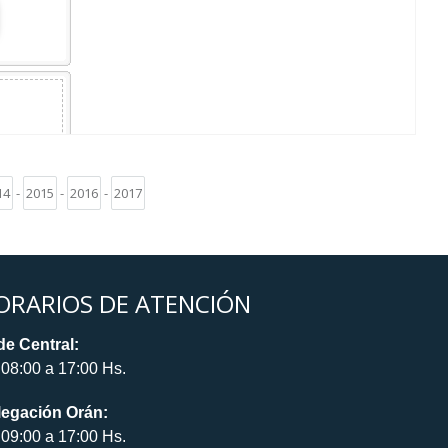
14
-
2015
-
2016
-
2017
ORARIOS DE ATENCIÓN
e Central:
08:00 a 17:00 Hs.
legación Orán:
09:00 a 17:00 Hs.