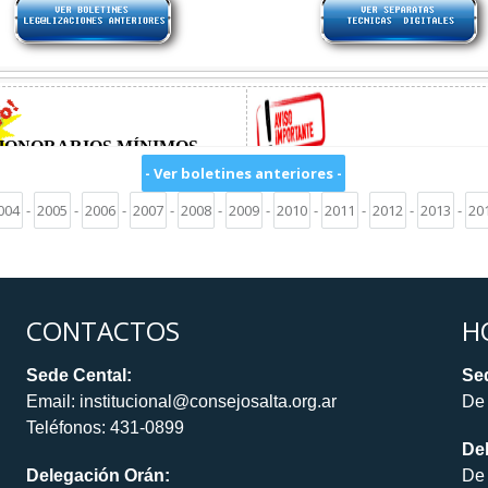
- Ver boletines anteriores -
004
-
2005
-
2006
-
2007
-
2008
-
2009
-
2010
-
2011
-
2012
-
2013
-
20
CONTACTOS
H
Sede Cental:
Sed
Email: institucional@consejosalta.org.ar
De 
Teléfonos: 431-0899
De
Delegación Orán:
De 