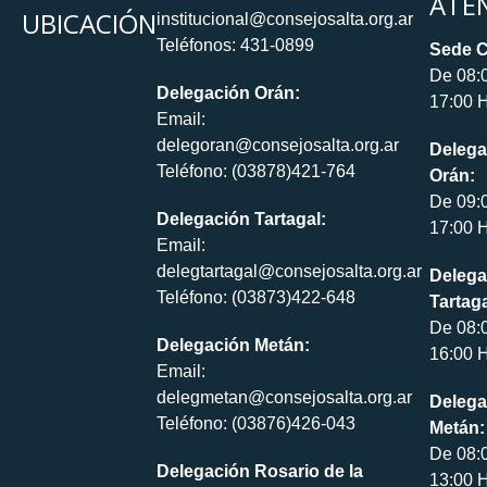
ATE
UBICACIÓN
institucional@consejosalta.org.ar
Teléfonos: 431-0899
Sede C
De 08:
Delegación Orán:
17:00 H
Email:
delegoran@consejosalta.org.ar
Delega
Teléfono: (03878)421-764
Orán:
De 09:
Delegación Tartagal:
17:00 H
Email:
delegtartagal@consejosalta.org.ar
Delega
Teléfono: (03873)422-648
Tartaga
De 08:
Delegación Metán:
16:00 H
Email:
delegmetan@consejosalta.org.ar
Delega
Teléfono: (03876)426-043
Metán:
De 08:
Delegación Rosario de la
13:00 H