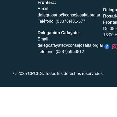
Frontera:
Email:
Delega
delegrosario@consejosalta.org.ar
Rosari
Teléfono: (03876)481-577
Fronte
De 08:
Delegación Cafayate:
13:00 H
Email:
delegcafayate@consejosalta.org.ar
Teléfono: (0387)5953812
© 2025 CPCES. Todos los derechos reservados.