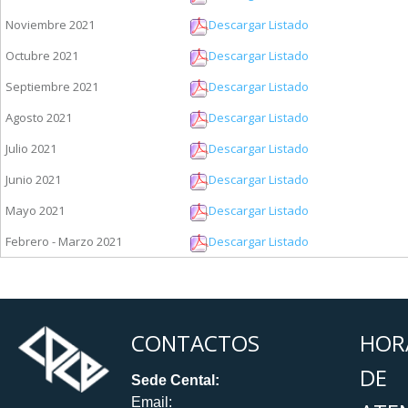
Noviembre 2021
Descargar Listado
Octubre 2021
Descargar Listado
Septiembre 2021
Descargar Listado
Agosto 2021
Descargar Listado
Julio 2021
Descargar Listado
Junio 2021
Descargar Listado
Mayo 2021
Descargar Listado
Febrero - Marzo 2021
Descargar Listado
CONTACTOS
HOR
DE
Sede Cental:
Email: