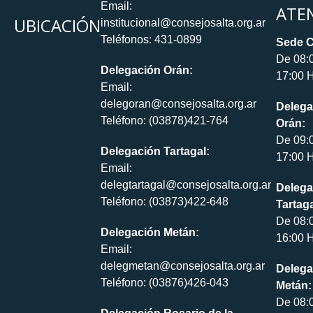
Email:
ATE
UBICACIÓN
institucional@consejosalta.org.ar
Teléfonos: 431-0899
Sede C
De 08:
Delegación Orán:
17:00 H
Email:
delegoran@consejosalta.org.ar
Delega
Teléfono: (03878)421-764
Orán:
De 09:
Delegación Tartagal:
17:00 H
Email:
delegtartagal@consejosalta.org.ar
Delega
Teléfono: (03873)422-648
Tartaga
De 08:
Delegación Metán:
16:00 H
Email:
delegmetan@consejosalta.org.ar
Delega
Teléfono: (03876)426-043
Metán:
De 08: