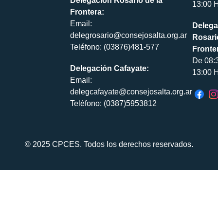
Delegación Rosario de la
13:00 H
Frontera:
Email:
Delega
delegrosario@consejosalta.org.ar
Rosari
Teléfono: (03876)481-577
Fronte
De 08:
Delegación Cafayate:
13:00 H
Email:
delegcafayate@consejosalta.org.ar
Teléfono: (0387)5953812
© 2025 CPCES. Todos los derechos reservados.