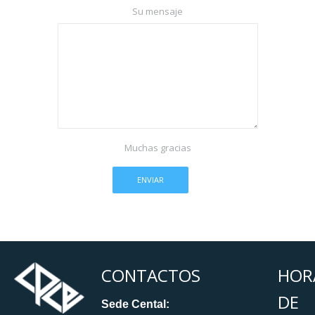
Su mensaje
Muchas gracias
CONTACTOS
HOR
DE
Sede Cental: