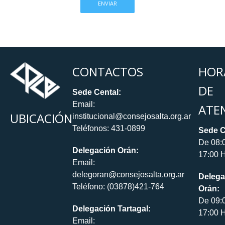
CONTACTOS
HOR
DE
Sede Cental:
Email:
ATE
UBICACIÓN
institucional@consejosalta.org.ar
Teléfonos: 431-0899
Sede C
De 08:
Delegación Orán:
17:00 H
Email:
delegoran@consejosalta.org.ar
Delega
Teléfono: (03878)421-764
Orán:
De 09:
Delegación Tartagal:
17:00 H
Email: