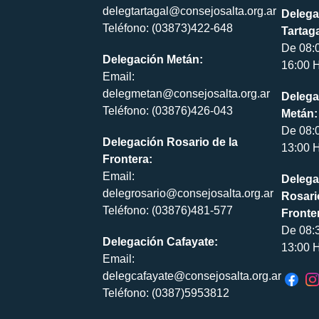
delegtartagal@consejosalta.org.ar
Delega
Teléfono: (03873)422-648
Tartaga
De 08:
Delegación Metán:
16:00 H
Email:
delegmetan@consejosalta.org.ar
Delega
Teléfono: (03876)426-043
Metán:
De 08:
Delegación Rosario de la
13:00 H
Frontera:
Email:
Delega
delegrosario@consejosalta.org.ar
Rosari
Teléfono: (03876)481-577
Fronte
De 08:
Delegación Cafayate:
13:00 H
Email:
delegcafayate@consejosalta.org.ar
Teléfono: (0387)5953812