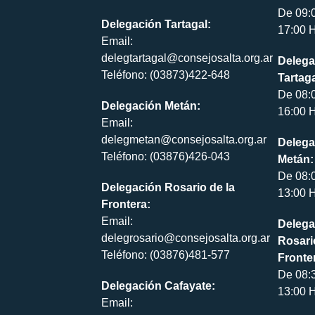
De 09:
Delegación Tartagal:
17:00 H
Email:
delegtartagal@consejosalta.org.ar
Delega
Teléfono: (03873)422-648
Tartaga
De 08:
Delegación Metán:
16:00 H
Email:
delegmetan@consejosalta.org.ar
Delega
Teléfono: (03876)426-043
Metán:
De 08:
Delegación Rosario de la
13:00 H
Frontera:
Email:
Delega
delegrosario@consejosalta.org.ar
Rosari
Teléfono: (03876)481-577
Fronte
De 08:
Delegación Cafayate:
13:00 H
Email: