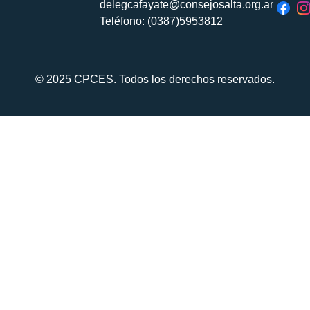
delegcafayate@consejosalta.org.ar
Teléfono: (0387)5953812
© 2025 CPCES. Todos los derechos reservados.