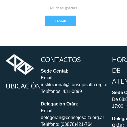
Muchas gracias
CONTACTOS
HOR
DE
Sede Cental:
Email:
ATE
UBICACIÓN
institucional@consejosalta.org.ar
Teléfonos: 431-0899
Sede C
De 08:
Delegación Orán:
17:00 H
Email:
delegoran@consejosalta.org.ar
Delega
Teléfono: (03878)421-764
Orán: