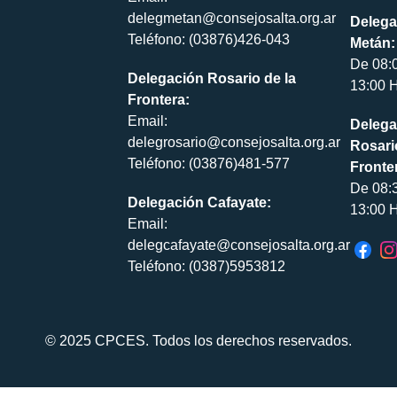
delegmetan@consejosalta.org.ar
Delega
Teléfono: (03876)426-043
Metán:
De 08:
Delegación Rosario de la
13:00 H
Frontera:
Email:
Delega
delegrosario@consejosalta.org.ar
Rosari
Teléfono: (03876)481-577
Fronte
De 08:
Delegación Cafayate:
13:00 H
Email:
delegcafayate@consejosalta.org.ar
Teléfono: (0387)5953812
© 2025 CPCES. Todos los derechos reservados.