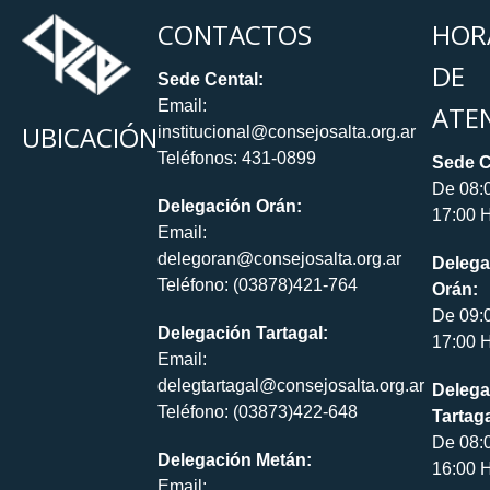
CONTACTOS
HOR
DE
Sede Cental:
Email:
ATE
UBICACIÓN
institucional@consejosalta.org.ar
Teléfonos: 431-0899
Sede C
De 08:
Delegación Orán:
17:00 H
Email:
delegoran@consejosalta.org.ar
Delega
Teléfono: (03878)421-764
Orán:
De 09:
Delegación Tartagal:
17:00 H
Email:
delegtartagal@consejosalta.org.ar
Delega
Teléfono: (03873)422-648
Tartaga
De 08:
Delegación Metán:
16:00 H
Email: