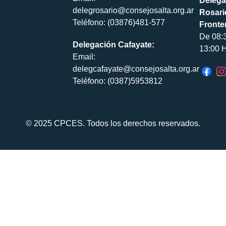
Delega
delegrosario@consejosalta.org.ar
Rosari
Teléfono: (03876)481-577
Fronte
De 08:
Delegación Cafayate:
13:00 H
Email:
delegcafayate@consejosalta.org.ar
Teléfono: (0387)5953812
© 2025 CPCES. Todos los derechos reservados.