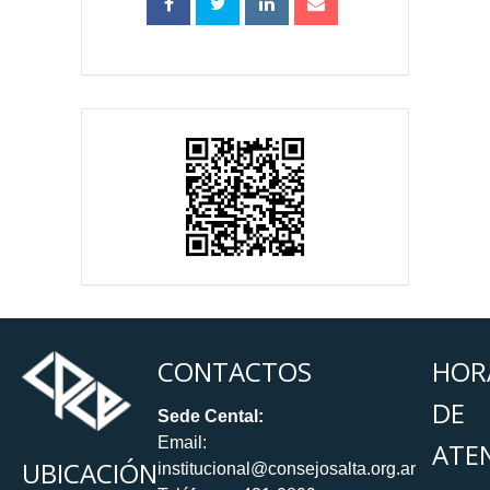
CONTACTOS
HOR
DE
Sede Cental:
Email:
ATE
UBICACIÓN
institucional@consejosalta.org.ar