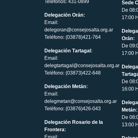
Teléfonos: 431-0899
Sede C
De 08:
Delegación Orán:
17:00 H
Email:
delegoran@consejosalta.org.ar
Delega
Teléfono: (03878)421-764
Orán:
De 09:
Delegación Tartagal:
17:00 H
Email:
delegtartagal@consejosalta.org.ar
Delega
Teléfono: (03873)422-648
Tartaga
De 08:
Delegación Metán:
16:00 H
Email:
delegmetan@consejosalta.org.ar
Delega
Teléfono: (03876)426-043
Metán:
De 08:
Delegación Rosario de la
13:00 H
Frontera:
Email: