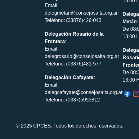
16:00 H
Email:
delegmetan@consejosalta.org.ar
Delega
Teléfono: (03876)426-043
Metán:
De 08:
Delegación Rosario de la
13:00 H
Frontera:
Email:
Delega
delegrosario@consejosalta.org.ar
Rosari
Teléfono: (03876)481-577
Fronte
De 08:
Delegación Cafayate:
13:00 H
Email:
delegcafayate@consejosalta.org.ar
Teléfono: (0387)5953812
© 2025 CPCES. Todos los derechos reservados.