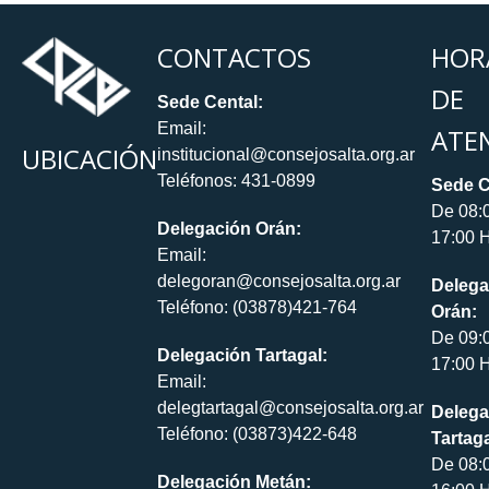
CONTACTOS
HOR
DE
Sede Cental:
Email:
ATE
UBICACIÓN
institucional@consejosalta.org.ar
Teléfonos: 431-0899
Sede C
De 08:
Delegación Orán:
17:00 H
Email:
delegoran@consejosalta.org.ar
Delega
Teléfono: (03878)421-764
Orán:
De 09:
Delegación Tartagal:
17:00 H
Email:
delegtartagal@consejosalta.org.ar
Delega
Teléfono: (03873)422-648
Tartaga
De 08:
Delegación Metán: