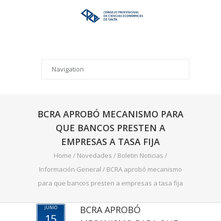
BCRA APROBÓ MECANISMO PARA
QUE BANCOS PRESTEN A
EMPRESAS A TASA FIJA
Home
/
Novedades
/
Boletin Noticias
/
Información General
/
BCRA aprobó mecanismo
para que bancos presten a empresas a tasa fija
BCRA APROBÓ
JUNIO
15