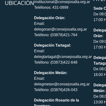
UBICACIÓN
institucional@consejosalta.org.ar
Teléfonos: 431-0899
Sede C
De 08:
Delegación Orán:
17:00 H
Email:
delegoran@consejosalta.org.ar
Delega
Teléfono: (03878)421-764
Orán:
De 09:
Delegación Tartagal:
17:00 H
Email:
delegtartagal@consejosalta.org.ar
Delega
Teléfono: (03873)422-648
Tartaga
De 08:
Delegación Metán:
16:00 H
Email:
delegmetan@consejosalta.org.ar
Delega
Teléfono: (03876)426-043
Metán:
De 08:
Delegación Rosario de la
13:00 H
Frontera: