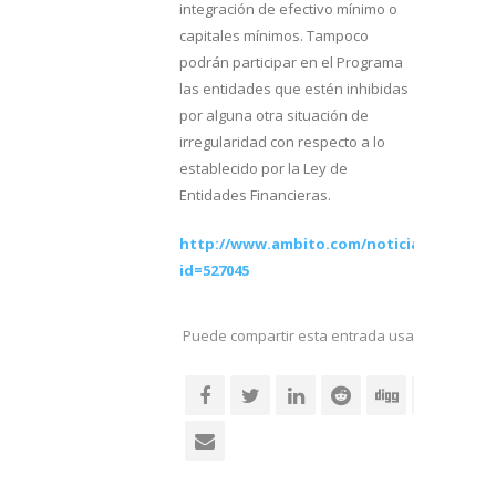
integración de efectivo mínimo o
capitales mínimos. Tampoco
podrán participar en el Programa
las entidades que estén inhibidas
por alguna otra situación de
irregularidad con respecto a lo
establecido por la Ley de
Entidades Financieras.
http://www.ambito.com/noticia.asp?
id=527045
Puede compartir esta entrada usando sus re
social