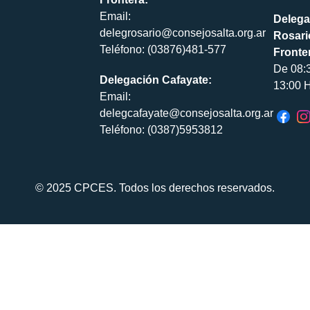
Email:
Delega
delegrosario@consejosalta.org.ar
Rosari
Teléfono: (03876)481-577
Fronte
De 08:
Delegación Cafayate:
13:00 H
Email:
delegcafayate@consejosalta.org.ar
Teléfono: (0387)5953812
© 2025 CPCES. Todos los derechos reservados.