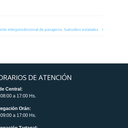
rte interjurisdiccional de pasajeros. Subsidios estatales.
ORARIOS DE ATENCIÓN
e Central:
08:00 a 17:00 Hs.
legación Orán:
09:00 a 17:00 Hs.
egación Tartagal: