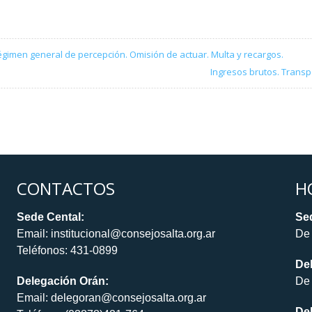
égimen general de percepción. Omisión de actuar. Multa y recargos.
Ingresos brutos. Transpo
CONTACTOS
H
Sede Cental:
Sed
Email: institucional@consejosalta.org.ar
De 
Teléfonos: 431-0899
De
Delegación Orán:
De 
Email: delegoran@consejosalta.org.ar
Del