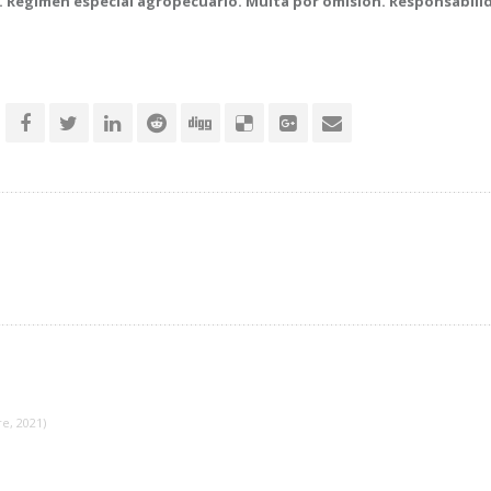
Régimen especial agropecuario. Multa por omisión. Responsabilidad s
e, 2021)