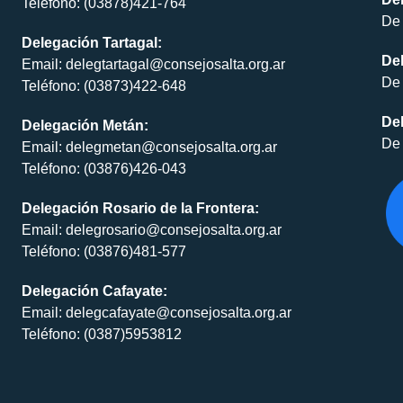
Teléfono: (03878)421-764
De 
Delegación Tartagal:
De
Email: delegtartagal@consejosalta.org.ar
De 
Teléfono: (03873)422-648
Del
Delegación Metán:
De 
Email: delegmetan@consejosalta.org.ar
Teléfono: (03876)426-043
Delegación Rosario de la Frontera:
Email: delegrosario@consejosalta.org.ar
Teléfono: (03876)481-577
Delegación Cafayate:
Email: delegcafayate@consejosalta.org.ar
Teléfono: (0387)5953812