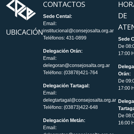
CONTACTOS
HOR
DE
Sede Cental:
Email:
ATE
UBICACIÓN
institucional@consejosalta.org.ar
Teléfonos: 431-0899
Sede C
De 08:
Delegación Orán:
17:00 H
Email:
delegoran@consejosalta.org.ar
Delega
Teléfono: (03878)421-764
Orán:
De 09:
Delegación Tartagal:
17:00 H
Email:
delegtartagal@consejosalta.org.ar
Delega
Teléfono: (03873)422-648
Tartaga
De 08:
Delegación Metán:
16:00 H
Email: