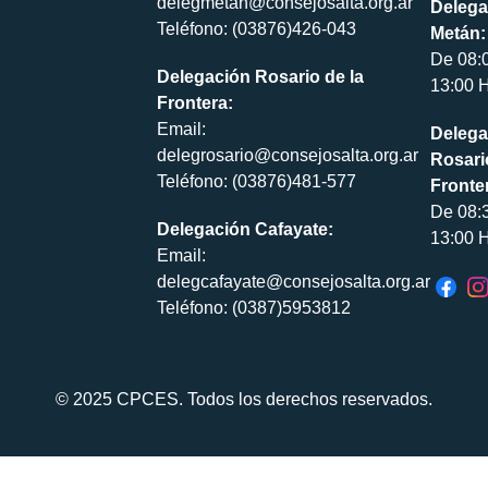
delegmetan@consejosalta.org.ar
Delega
Teléfono: (03876)426-043
Metán:
De 08:
Delegación Rosario de la
13:00 H
Frontera:
Email:
Delega
delegrosario@consejosalta.org.ar
Rosari
Teléfono: (03876)481-577
Fronte
De 08:
Delegación Cafayate:
13:00 H
Email:
delegcafayate@consejosalta.org.ar
Teléfono: (0387)5953812
© 2025 CPCES. Todos los derechos reservados.