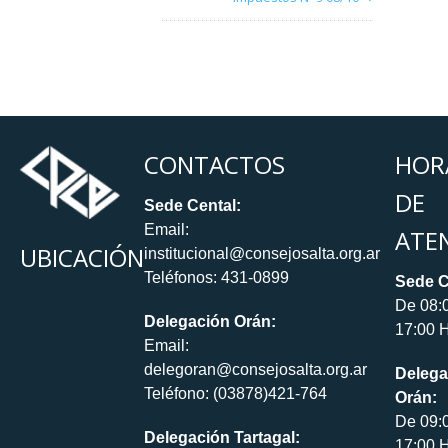
CONTACTOS
HOR
DE
Sede Cental:
Email:
ATE
UBICACIÓN
institucional@consejosalta.org.ar
Teléfonos: 431-0899
Sede C
De 08:
Delegación Orán:
17:00 H
Email:
delegoran@consejosalta.org.ar
Delega
Teléfono: (03878)421-764
Orán:
De 09:
Delegación Tartagal:
17:00 H