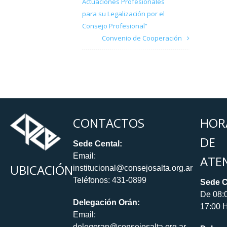
Actuaciones Profesionales
para su Legalización por el
Consejo Profesional”
Convenio de Cooperación
CONTACTOS
HOR
DE
Sede Cental:
Email:
ATE
UBICACIÓN
institucional@consejosalta.org.ar
Teléfonos: 431-0899
Sede C
De 08:
Delegación Orán:
17:00 H
Email:
delegoran@consejosalta.org.ar