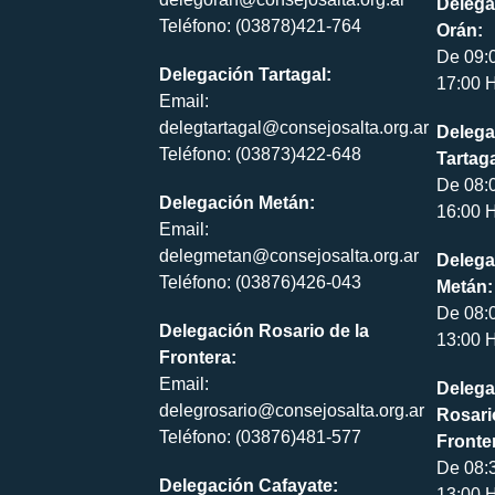
Delega
Teléfono: (03878)421-764
Orán:
De 09:
Delegación Tartagal:
17:00 H
Email:
delegtartagal@consejosalta.org.ar
Delega
Teléfono: (03873)422-648
Tartaga
De 08:
Delegación Metán:
16:00 H
Email:
delegmetan@consejosalta.org.ar
Delega
Teléfono: (03876)426-043
Metán:
De 08:
Delegación Rosario de la
13:00 H
Frontera:
Email:
Delega
delegrosario@consejosalta.org.ar
Rosari
Teléfono: (03876)481-577
Fronte
De 08:
Delegación Cafayate:
13:00 H