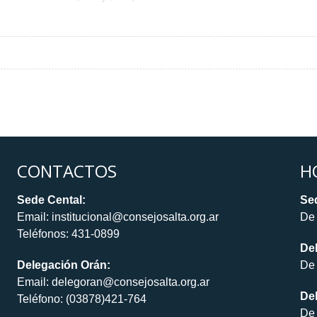
CONTACTOS
H
Sede Cental:
Sed
Email: institucional@consejosalta.org.ar
De 
Teléfonos: 431-0899
De
Delegación Orán:
De 
Email: delegoran@consejosalta.org.ar
Del
Teléfono: (03878)421-764
De 