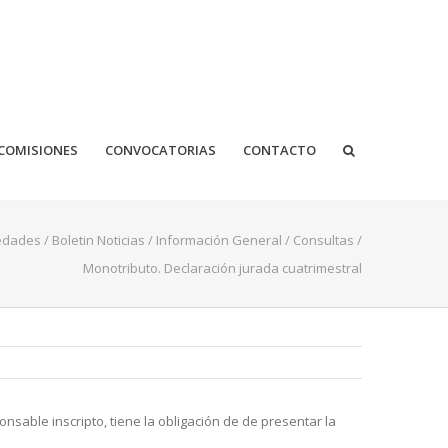
COMISIONES
CONVOCATORIAS
CONTACTO
edades
/
Boletin Noticias
/
Información General
/
Consultas
/
Monotributo. Declaración jurada cuatrimestral
nsable inscripto, tiene la obligación de de presentar la