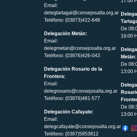
17:00 H
Email:
delegtartagal@consejosalta.org.ar
Delega
Teléfono: (03873)422-648
Tartaga
De 08:
Delegación Metán:
16:00 H
Email:
delegmetan@consejosalta.org.ar
Delega
Teléfono: (03876)426-043
Metán:
De 08:
Delegación Rosario de la
13:00 H
Frontera:
Email:
Delega
delegrosario@consejosalta.org.ar
Rosari
Teléfono: (03876)481-577
Fronte
De 08:
Delegación Cafayate:
13:00 H
Email:
delegcafayate@consejosalta.org.ar
Teléfono: (0387)5953812