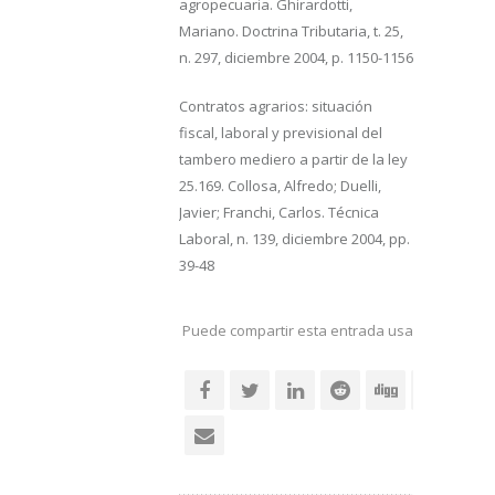
agropecuaria. Ghirardotti,
Mariano. Doctrina Tributaria, t. 25,
n. 297, diciembre 2004, p. 1150-1156
Contratos agrarios: situación
fiscal, laboral y previsional del
tambero mediero a partir de la ley
25.169. Collosa, Alfredo; Duelli,
Javier; Franchi, Carlos. Técnica
Laboral, n. 139, diciembre 2004, pp.
39-48
Puede compartir esta entrada usando sus re
social