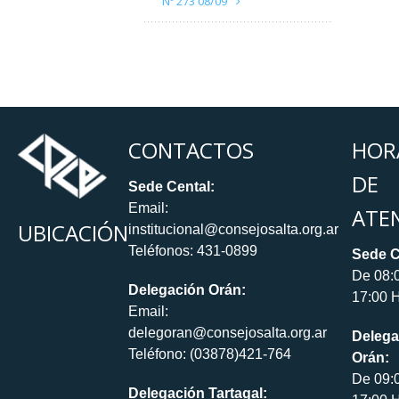
Nº 273 08/09
CONTACTOS
HOR
DE
Sede Cental:
Email:
ATE
UBICACIÓN
institucional@consejosalta.org.ar
Teléfonos: 431-0899
Sede C
De 08:
Delegación Orán:
17:00 H
Email:
delegoran@consejosalta.org.ar
Delega
Teléfono: (03878)421-764
Orán:
De 09:
Delegación Tartagal: