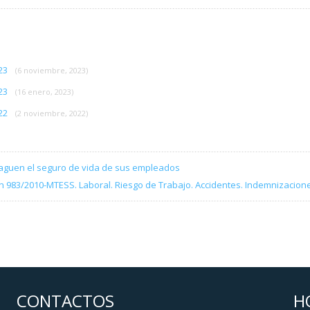
/23
(6 noviembre, 2023)
/23
(16 enero, 2023)
/22
(2 noviembre, 2022)
aguen el seguro de vida de sus empleados
n 983/2010-MTESS. Laboral. Riesgo de Trabajo. Accidentes. Indemnizaci
CONTACTOS
H