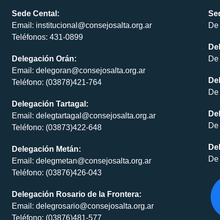
Sede Cental:
Sed
Email: institucional@consejosalta.org.ar
De 
Teléfonos: 431-0899
De
Delegación Orán:
De 
Email: delegoran@consejosalta.org.ar
Del
Teléfono: (03878)421-764
De 
Delegación Tartagal:
De
Email: delegtartagal@consejosalta.org.ar
De 
Teléfono: (03873)422-648
Del
Delegación Metán:
De 
Email: delegmetan@consejosalta.org.ar
Teléfono: (03876)426-043
Delegación Rosario de la Frontera:
Email: delegrosario@consejosalta.org.ar
Teléfono: (03876)481-577