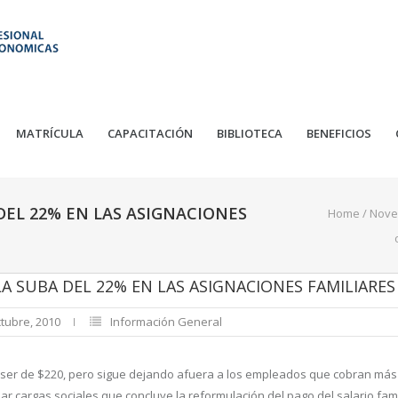
MATRÍCULA
CAPACITACIÓN
BIBLIOTECA
BENEFICIOS
DEL 22% EN LAS ASIGNACIONES
Home
/
Nove
LA SUBA DEL 22% EN LAS ASIGNACIONES FAMILIARES
ctubre, 2010
Información General
 a ser de $220, pero sigue dejando afuera a los empleados que cobran má
ar cargas sociales que concluye la reformulación del pago del salario fami