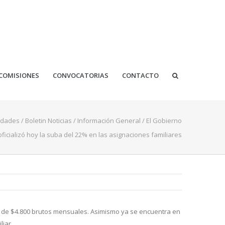
COMISIONES
CONVOCATORIAS
CONTACTO
dades
/
Boletin Noticias
/
Información General
/
El Gobierno
oficializó hoy la suba del 22% en las asignaciones familiares
s de $4.800 brutos mensuales. Asimismo ya se encuentra en
liar