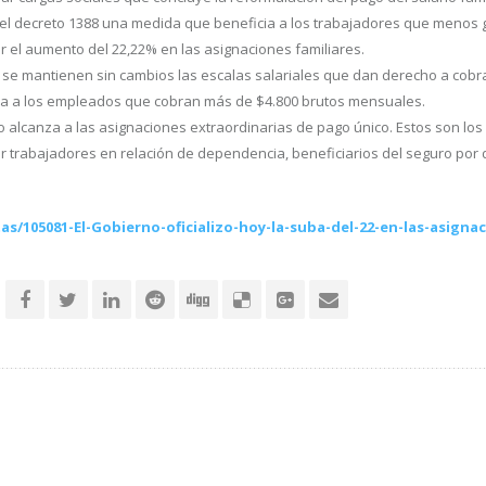
 del decreto 1388 una medida que beneficia a los trabajadores que menos 
 el aumento del 22,22% en las asignaciones familiares.
 se mantienen sin cambios las escalas salariales que dan derecho a cobrar 
uera a los empleados que cobran más de $4.800 brutos mensuales.
 no alcanza a las asignaciones extraordinarias de pago único. Estos son l
r trabajadores en relación de dependencia, beneficiarios del seguro por
s/105081-El-Gobierno-oficializo-hoy-la-suba-del-22-en-las-asigna