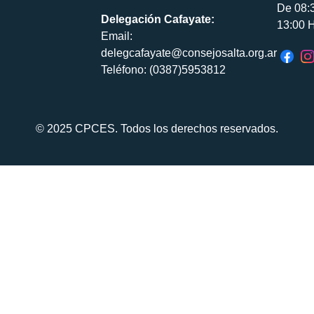
De 08:
Delegación Cafayate:
13:00 H
Email:
delegcafayate@consejosalta.org.ar
Teléfono: (0387)5953812
© 2025 CPCES. Todos los derechos reservados.