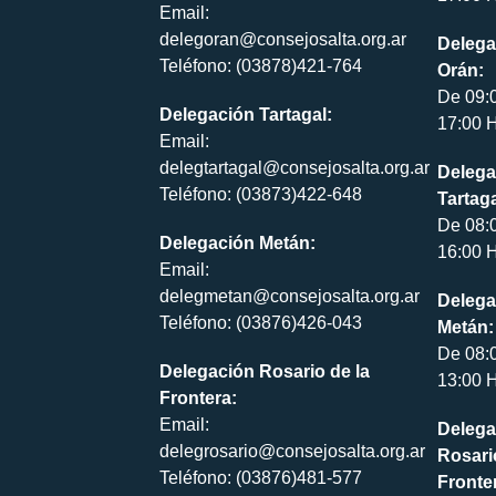
Email:
delegoran@consejosalta.org.ar
Delega
Teléfono: (03878)421-764
Orán:
De 09:
Delegación Tartagal:
17:00 H
Email:
delegtartagal@consejosalta.org.ar
Delega
Teléfono: (03873)422-648
Tartaga
De 08:
Delegación Metán:
16:00 H
Email:
delegmetan@consejosalta.org.ar
Delega
Teléfono: (03876)426-043
Metán:
De 08:
Delegación Rosario de la
13:00 H
Frontera:
Email:
Delega
delegrosario@consejosalta.org.ar
Rosari
Teléfono: (03876)481-577
Fronte