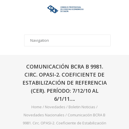
COMUNICACIÓN BCRA B 9981.
CIRC. OPASI-2. COEFICIENTE DE
ESTABILIZACIÓN DE REFERENCIA
(CER). PERÍODO: 7/12/10 AL
6/1/11….
Home
/
Novedades
/
Boletin Noticias
/
Novedades Nacionales
/
Comunicación BCRA B
9981. Circ. OPASI-2. Coeficiente de Estabilización