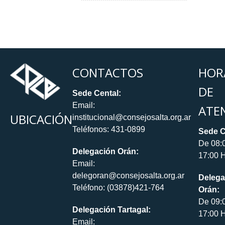
CONTACTOS
HOR
DE
Sede Cental:
Email:
ATE
UBICACIÓN
institucional@consejosalta.org.ar
Teléfonos: 431-0899
Sede C
De 08:
Delegación Orán:
17:00 H
Email:
delegoran@consejosalta.org.ar
Delega
Teléfono: (03878)421-764
Orán:
De 09:
Delegación Tartagal:
17:00 H
Email: