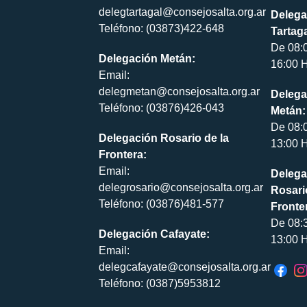
delegtartagal@consejosalta.org.ar
Delega
Teléfono: (03873)422-648
Tartaga
De 08:
Delegación Metán:
16:00 H
Email:
delegmetan@consejosalta.org.ar
Delega
Teléfono: (03876)426-043
Metán:
De 08:
Delegación Rosario de la
13:00 H
Frontera:
Email:
Delega
delegrosario@consejosalta.org.ar
Rosari
Teléfono: (03876)481-577
Fronte
De 08:
Delegación Cafayate:
13:00 H
Email:
delegcafayate@consejosalta.org.ar
Teléfono: (0387)5953812