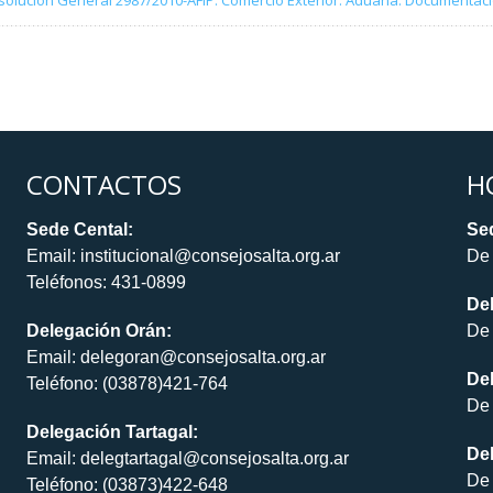
solución General 2987/2010-AFIP. Comercio Exterior. Aduana. Documentación
CONTACTOS
H
Sede Cental:
Sed
Email: institucional@consejosalta.org.ar
De 
Teléfonos: 431-0899
De
Delegación Orán:
De 
Email: delegoran@consejosalta.org.ar
Del
Teléfono: (03878)421-764
De 
Delegación Tartagal:
De
Email: delegtartagal@consejosalta.org.ar
De 
Teléfono: (03873)422-648