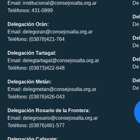
Email: institucional@consejosalta.org.ar
De 
Teléfonos: 431-0899
De
Delegación Orán:
De 
Email: delegoran@consejosalta.org.ar
Del
Teléfono: (03878)421-764
De 
Delegación Tartagal:
De
Email: delegtartagal@consejosalta.org.ar
De 
Teléfono: (03873)422-648
Del
Delegación Metán:
De 
Email: delegmetan@consejosalta.org.ar
Teléfono: (03876)426-043
Delegación Rosario de la Frontera:
Email: delegrosario@consejosalta.org.ar
Teléfono: (03876)481-577
Delegación Cafayate: