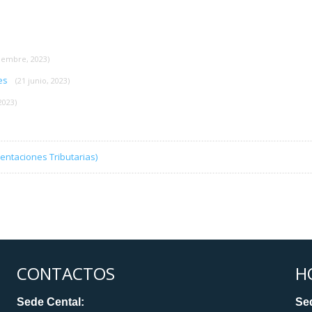
tiembre, 2023)
tes
(21 junio, 2023)
2023)
entaciones Tributarias)
CONTACTOS
H
Sede Cental:
Sed