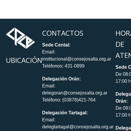
CONTACTOS
HOR
DE
Sede Cental:
Email:
ATE
UBICACIÓN
institucional@consejosalta.org.ar
Teléfonos: 431-0899
Sede C
De 08:
Delegación Orán:
17:00 H
Email:
delegoran@consejosalta.org.ar
Delega
Teléfono: (03878)421-764
Orán:
De 09:
Delegación Tartagal:
17:00 H
Email:
delegtartagal@consejosalta.org.ar
Delega