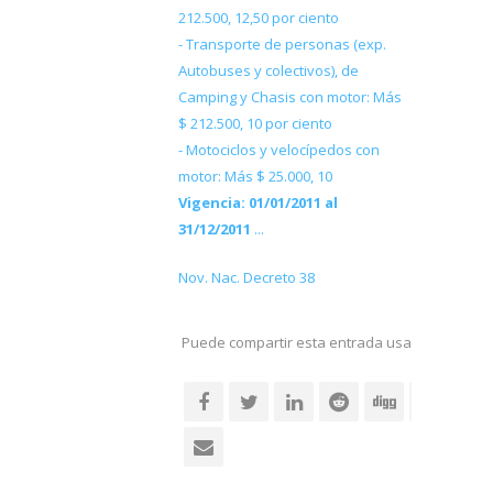
212.500, 12,50 por ciento
- Transporte de personas (exp.
Autobuses y colectivos), de
Camping y Chasis con motor: Más
$ 212.500, 10 por ciento
- Motociclos y velocípedos con
motor: Más $ 25.000, 10
Vigencia
: 01/01/2011 al
31/12/2011
...
Nov. Nac. Decreto 38
Puede compartir esta entrada usando sus re
social