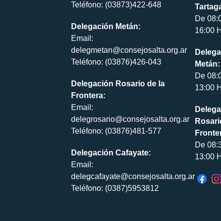
Teléfono: (03873)422-648
Tartaga
De 08:
Delegación Metán:
16:00 H
Email:
delegmetan@consejosalta.org.ar
Delega
Teléfono: (03876)426-043
Metán:
De 08:
Delegación Rosario de la
13:00 H
Frontera:
Email:
Delega
delegrosario@consejosalta.org.ar
Rosari
Teléfono: (03876)481-577
Fronte
De 08:
Delegación Cafayate:
13:00 H
Email:
delegcafayate@consejosalta.org.ar
Teléfono: (0387)5953812