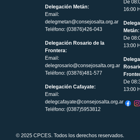
De 08:
Delegación Metán:
16:00 H
Email:
delegmetan@consejosalta.org.ar
Delega
Teléfono: (03876)426-043
Metán:
De 08:
Delegación Rosario de la
13:00 H
Frontera:
Email:
Delega
delegrosario@consejosalta.org.ar
Rosari
Teléfono: (03876)481-577
Fronte
De 08:
Delegación Cafayate:
13:00 H
Email:
delegcafayate@consejosalta.org.ar
Teléfono: (0387)5953812
© 2025 CPCES. Todos los derechos reservados.