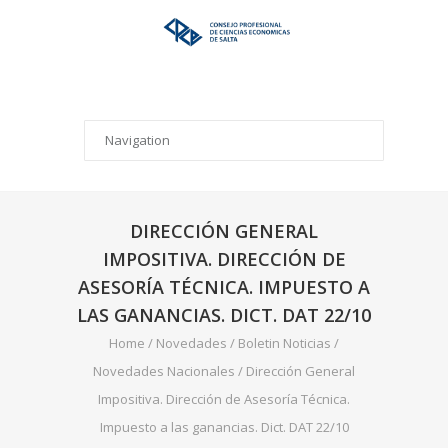
DIRECCIÓN GENERAL
IMPOSITIVA. DIRECCIÓN DE
ASESORÍA TÉCNICA. IMPUESTO A
LAS GANANCIAS. DICT. DAT 22/10
Home
/
Novedades
/
Boletin Noticias
/
Novedades Nacionales
/
Dirección General
Impositiva. Dirección de Asesoría Técnica.
Impuesto a las ganancias. Dict. DAT 22/10