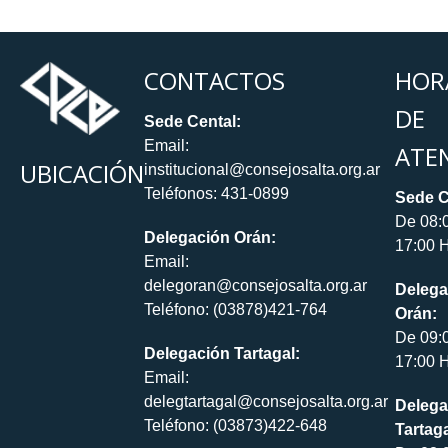
CONTACTOS
HOR
DE
Sede Cental:
Email:
ATE
UBICACIÓN
institucional@consejosalta.org.ar
Teléfonos: 431-0899
Sede C
De 08:
Delegación Orán:
17:00 H
Email:
delegoran@consejosalta.org.ar
Delega
Teléfono: (03878)421-764
Orán:
De 09:
Delegación Tartagal:
17:00 H
Email:
delegtartagal@consejosalta.org.ar
Delega
Teléfono: (03873)422-648
Tartaga