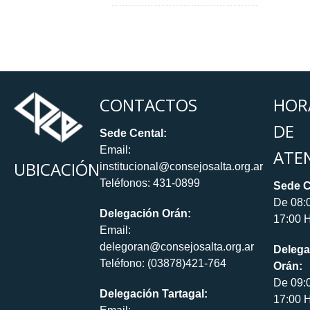
CONTACTOS
HOR
DE
Sede Cental:
Email:
ATE
UBICACIÓN
institucional@consejosalta.org.ar
Teléfonos: 431-0899
Sede C
De 08:
Delegación Orán:
17:00 H
Email:
delegoran@consejosalta.org.ar
Delega
Teléfono: (03878)421-764
Orán:
De 09:
Delegación Tartagal:
17:00 H