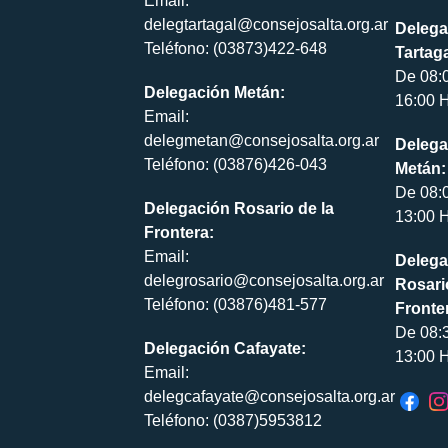
Email:
delegtartagal@consejosalta.org.ar
Delega
Teléfono: (03873)422-648
Tartaga
De 08:
Delegación Metán:
16:00 H
Email:
delegmetan@consejosalta.org.ar
Delega
Teléfono: (03876)426-043
Metán:
De 08:
Delegación Rosario de la
13:00 H
Frontera:
Email:
Delega
delegrosario@consejosalta.org.ar
Rosari
Teléfono: (03876)481-577
Fronte
De 08:
Delegación Cafayate:
13:00 H
Email:
delegcafayate@consejosalta.org.ar
Teléfono: (0387)5953812