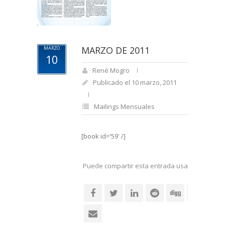
MARZO DE 2011
MARZO
10
René Mogro
Publicado el 10 marzo, 2011
Mailings Mensuales
[book id='59' /]
Puede compartir esta entrada usando sus re
social