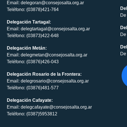
Email: delegoran@consejosalta.org.ar
Del
Teléfono: (03878)421-764
De 
Delegación Tartagal:
De
Email: delegtartagal@consejosalta.org.ar
De 
Teléfono: (03873)422-648
Del
Delegación Metán:
De 
Email: delegmetan@consejosalta.org.ar
Teléfono: (03876)426-043
Delegación Rosario de la Frontera:
Email: delegrosario@consejosalta.org.ar
Teléfono: (03876)481-577
Delegación Cafayate:
Email: delegcafayate@consejosalta.org.ar
Teléfono: (0387)5953812