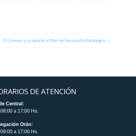
El Consejo y su Aporte al Plan de Desarrollo Estrategico
ORARIOS DE ATENCIÓN
e Central:
08:00 a 17:00 Hs.
legación Orán:
09:00 a 17:00 Hs.