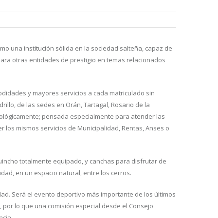
mo una institución sólida en la sociedad salteña, capaz de
para otras entidades de prestigio en temas relacionados
didades y mayores servicios a cada matriculado sin
drillo, de las sedes en Orán, Tartagal, Rosario de la
cnológicamente; pensada especialmente para atender las
er los mismos servicios de Municipalidad, Rentas, Anses o
 quincho totalmente equipado, y canchas para disfrutar de
udad, en un espacio natural, entre los cerros.
ad. Será el evento deportivo más importante de los últimos
, por lo que una comisión especial desde el Consejo
ncia.