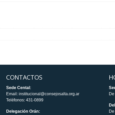
CONTACTOS
H
Sede Cental:
Sed
Email: institucional@consejosalta.org.ar
De 
Teléfonos: 431-0899
De
Delegación Orán:
De 