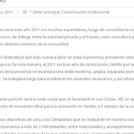
DO
o, 2011
* Slider principal
,
Comunicación Institucional
s inicia este año 2011 con muchas expectativas, luego de consolidarse co
sos de diálogo entre la actividad privada y el Estado, como consultora 
con distintos sectores de la comunidad.
 federalizar aún más nuestra labor en toda la provincia, brindando como
ejerza. De esta manera, el 2011 será un año de construcción, ladrillo por la
tos de la provincia se levantará una sede moderna, amplia, equipada te
r. Se trabajará luego para establecer los acuerdos necesarios, y así ofrec
este período será la sede social que se levantará en Las Costas. Allí, un
unto de encuentro ideal para la recreación en familia, a 5 minutos de la ci
as deportivas de cara a las Olimpíadas que se realizarán en nuestra ciud
 esperamos a más de 2.500 visitantes, entre matriculados y acompañantes
da detalle organizativo de lo que anhelamos será, un encuentro de excele