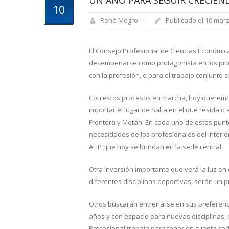
UN AÑO PARA SEGUIR CRECIEN
10
René Mogro
Publicado el 10 marz
El Consejo Profesional de Ciencias Económica
desempeñarse como protagonista en los proce
con la profesión, o para el trabajo conjunto 
Con estos procesos en marcha, hoy queremos
importar el lugar de Salta en el que resida o 
Frontera y Metán. En cada uno de estos pun
necesidades de los profesionales del interio
AFIP que hoy se brindan en la sede central.
Otra inversión importante que verá la luz en 
diferentes disciplinas deportivas, serán un p
Otros buscarán entrenarse en sus preferenci
años y con espacio para nuevas disciplinas,
Profesional trabaja para tener en cuenta ca