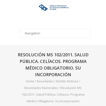
RESOLUCIÓN MS 102/2011. SALUD
PÚBLICA. CELÍACOS. PROGRAMA
MÉDICO OBLIGATORIO. SU
INCORPORACIÓN
Home
/
Novedades
/
Boletin Noticias
/
Novedades Nacionales
/
Resolución MS
102/2011. Salud Pública. Celíacos. Programa
Médico Obligatorio. Su Incorporación