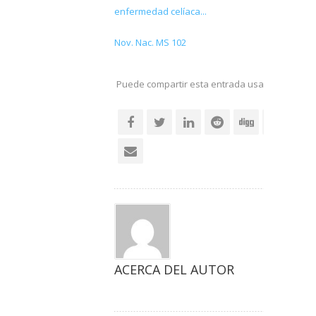
enfermedad celíaca...
Nov. Nac. MS 102
Puede compartir esta entrada usando sus re
social
ACERCA DEL AUTOR