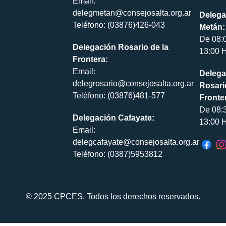
Email:
delegmetan@consejosalta.org.ar
Delega
Teléfono: (03876)426-043
Metán:
De 08:
Delegación Rosario de la
13:00 H
Frontera:
Email:
Delega
delegrosario@consejosalta.org.ar
Rosari
Teléfono: (03876)481-577
Fronte
De 08:
Delegación Cafayate:
13:00 H
Email:
delegcafayate@consejosalta.org.ar
Teléfono: (0387)5953812
© 2025 CPCES. Todos los derechos reservados.