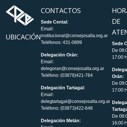
CONTACTOS
HOR
DE
Sede Cental:
Email:
ATE
UBICACIÓN
institucional@consejosalta.org.ar
Teléfonos: 431-0899
Sede C
De 08:
Delegación Orán:
17:00 H
Email:
delegoran@consejosalta.org.ar
Delega
Teléfono: (03878)421-764
Orán:
De 09:
Delegación Tartagal:
17:00 H
Email:
delegtartagal@consejosalta.org.ar
Delega
Teléfono: (03873)422-648
Tartaga
De 08:
Delegación Metán:
16:00 H