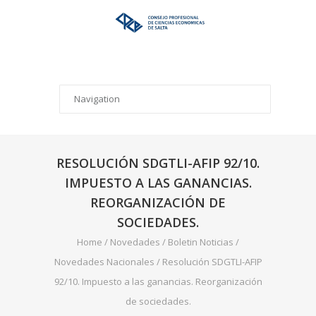
RESOLUCIÓN SDGTLI-AFIP 92/10.
IMPUESTO A LAS GANANCIAS.
REORGANIZACIÓN DE
SOCIEDADES.
Home
/
Novedades
/
Boletin Noticias
/
Novedades Nacionales
/
Resolución SDGTLI-AFIP
92/10. Impuesto a las ganancias. Reorganización
de sociedades.