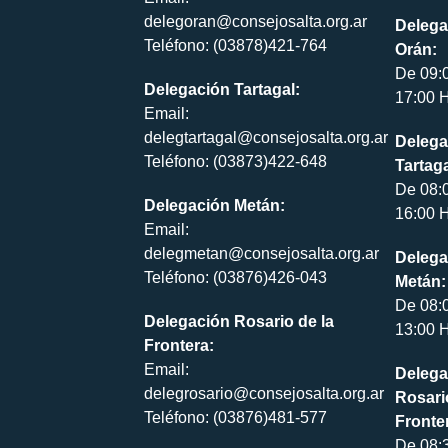
delegoran@consejosalta.org.ar
Delega
Teléfono: (03878)421-764
Orán:
De 09:
Delegación Tartagal:
17:00 H
Email:
delegtartagal@consejosalta.org.ar
Delega
Teléfono: (03873)422-648
Tartaga
De 08:
Delegación Metán:
16:00 H
Email:
delegmetan@consejosalta.org.ar
Delega
Teléfono: (03876)426-043
Metán:
De 08:
Delegación Rosario de la
13:00 H
Frontera:
Email:
Delega
delegrosario@consejosalta.org.ar
Rosari
Teléfono: (03876)481-577
Fronte
De 08: