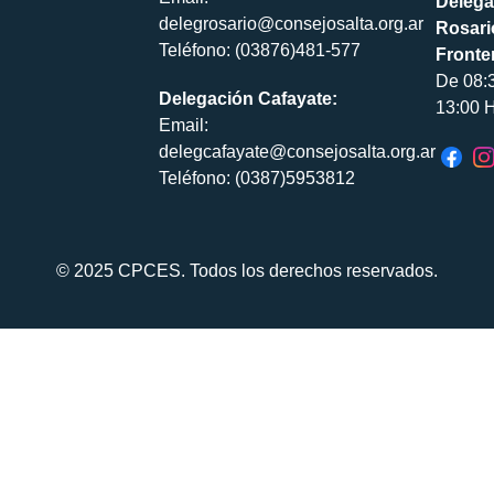
Delega
delegrosario@consejosalta.org.ar
Rosari
Teléfono: (03876)481-577
Fronte
De 08:
Delegación Cafayate:
13:00 H
Email:
delegcafayate@consejosalta.org.ar
Teléfono: (0387)5953812
© 2025 CPCES. Todos los derechos reservados.