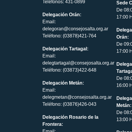
Teléfonos: 431-0899
Sede C
De 08:
Delegación Orán:
17:00 H
Email:
delegoran@consejosalta.org.ar
Delega
Teléfono: (03878)421-764
Orán:
De 09:
Delegación Tartagal:
17:00 H
Email:
delegtartagal@consejosalta.org.ar
Delega
Teléfono: (03873)422-648
Tartaga
De 08:
Delegación Metán:
16:00 H
Email:
delegmetan@consejosalta.org.ar
Delega
Teléfono: (03876)426-043
Metán:
De 08:
Delegación Rosario de la
13:00 H
Frontera:
Email: