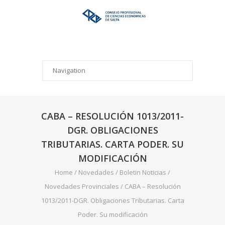
CABA – RESOLUCIÓN 1013/2011-
DGR. OBLIGACIONES
TRIBUTARIAS. CARTA PODER. SU
MODIFICACIÓN
Home
/
Novedades
/
Boletin Noticias
/
Novedades Provinciales
/
CABA – Resolución
1013/2011-DGR. Obligaciones Tributarias. Carta
Poder. Su modificación