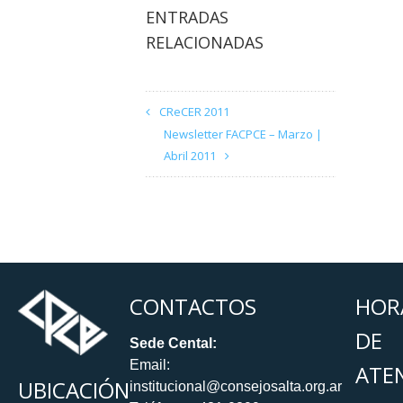
ENTRADAS
RELACIONADAS
CReCER 2011
Newsletter FACPCE – Marzo |
Abril 2011
CONTACTOS
HOR
DE
Sede Cental:
Email:
ATE
UBICACIÓN
institucional@consejosalta.org.ar