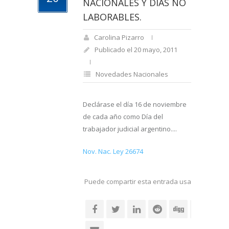
NACIONALES Y DÍAS NO
LABORABLES.
Carolina Pizarro
Publicado el 20 mayo, 2011
Novedades Nacionales
Declárase el día 16 de noviembre
de cada año como Día del
trabajador judicial argentino....
Nov. Nac. Ley 26674
Puede compartir esta entrada usando sus re
social