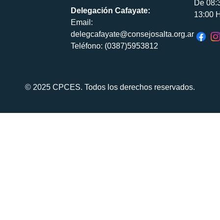
De 08:
Delegación Cafayate:
13:00 H
Email:
delegcafayate@consejosalta.org.ar
Teléfono: (0387)5953812
© 2025 CPCES. Todos los derechos reservados.