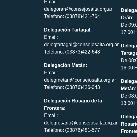
Email:
delegoran@consejosalta.org.ar
Delega
Teléfono: (03878)421-764
Orán:
De 09:
Delegación Tartagal:
17:00 H
Email:
delegtartagal@consejosalta.org.ar
Delega
Teléfono: (03873)422-648
Tartaga
De 08:
Delegación Metán:
16:00 H
Email:
delegmetan@consejosalta.org.ar
Delega
Teléfono: (03876)426-043
Metán:
De 08:
Delegación Rosario de la
13:00 H
Frontera:
Email:
Delega
delegrosario@consejosalta.org.ar
Rosari
Teléfono: (03876)481-577
Fronte