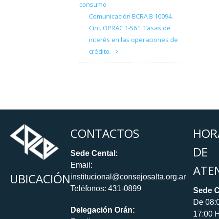
consumo
Comunicación BCRA B 10094.
Circ. OPRAC 1-561. Tasas de
interés en las operaciones de
crédito.
CONTACTOS
HOR
DE
Sede Cental:
Email:
ATE
UBICACIÓN
institucional@consejosalta.org.ar
Teléfonos: 431-0899
Sede C
De 08:
Delegación Orán:
17:00 H