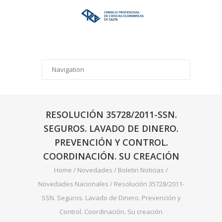
RESOLUCIÓN 35728/2011-SSN.
SEGUROS. LAVADO DE DINERO.
PREVENCIÓN Y CONTROL.
COORDINACIÓN. SU CREACIÓN
Home
/
Novedades
/
Boletin Noticias
/
Novedades Nacionales
/
Resolución 35728/2011-
SSN. Seguros. Lavado de Dinero. Prevención y
Control. Coordinación. Su creación