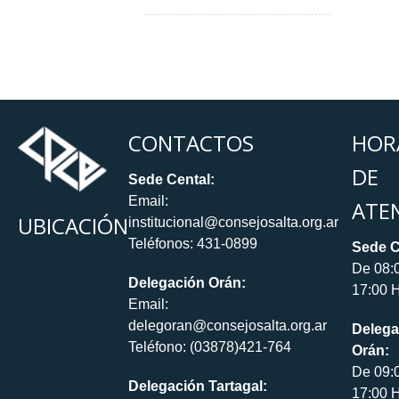
CONTACTOS
HOR
DE
Sede Cental:
Email:
ATE
UBICACIÓN
institucional@consejosalta.org.ar
Teléfonos: 431-0899
Sede C
De 08:
Delegación Orán:
17:00 H
Email:
delegoran@consejosalta.org.ar
Delega
Teléfono: (03878)421-764
Orán:
De 09:
Delegación Tartagal:
17:00 H