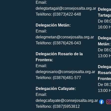
Email:
delegtartagal@consejosalta.org.ar
Delega
Teléfono: (03873)422-648
Tartaga
De 08:
Delegación Metán:
16:00 H
Email:
delegmetan@consejosalta.org.ar
Delega
Teléfono: (03876)426-043
Metán:
De 08:
Delegación Rosario de la
13:00 H
Frontera:
Email:
Delega
delegrosario@consejosalta.org.ar
Rosari
Teléfono: (03876)481-577
Fronte
De 08:
Delegación Cafayate:
13:00 H
Email:
delegcafayate@consejosalta.org.ar
Teléfono: (0387)5953812