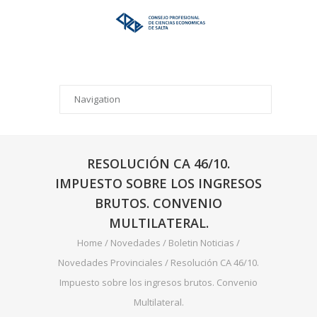
RESOLUCIÓN CA 46/10.
IMPUESTO SOBRE LOS INGRESOS
BRUTOS. CONVENIO
MULTILATERAL.
Home
/
Novedades
/
Boletin Noticias
/
Novedades Provinciales
/
Resolución CA 46/10.
Impuesto sobre los ingresos brutos. Convenio
Multilateral.