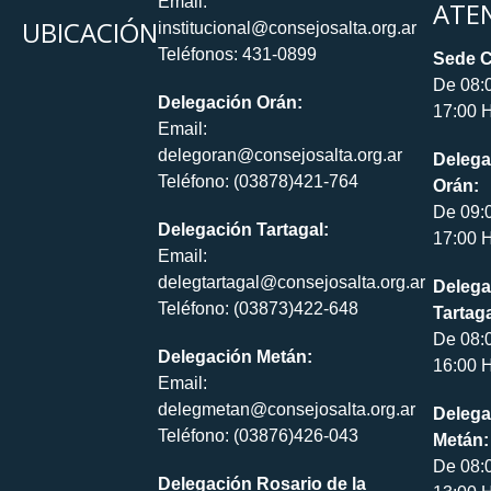
Email:
ATE
UBICACIÓN
institucional@consejosalta.org.ar
Teléfonos: 431-0899
Sede C
De 08:
Delegación Orán:
17:00 H
Email:
delegoran@consejosalta.org.ar
Delega
Teléfono: (03878)421-764
Orán:
De 09:
Delegación Tartagal:
17:00 H
Email:
delegtartagal@consejosalta.org.ar
Delega
Teléfono: (03873)422-648
Tartaga
De 08:
Delegación Metán:
16:00 H
Email:
delegmetan@consejosalta.org.ar
Delega
Teléfono: (03876)426-043
Metán:
De 08:
Delegación Rosario de la