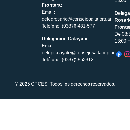
13:00 H
Frontera:
Email:
Delega
delegrosario@consejosalta.org.ar
Rosari
Teléfono: (03876)481-577
Fronte
De 08:
Delegación Cafayate:
13:00 H
Email:
delegcafayate@consejosalta.org.ar
Teléfono: (0387)5953812
© 2025 CPCES. Todos los derechos reservados.