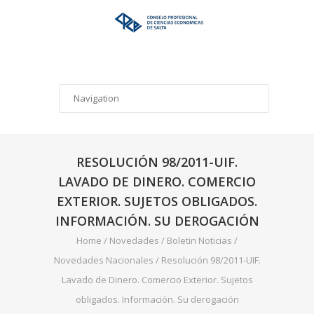
RESOLUCIÓN 98/2011-UIF.
LAVADO DE DINERO. COMERCIO
EXTERIOR. SUJETOS OBLIGADOS.
INFORMACIÓN. SU DEROGACIÓN
Home
/
Novedades
/
Boletin Noticias
/
Novedades Nacionales
/
Resolución 98/2011-UIF.
Lavado de Dinero. Comercio Exterior. Sujetos
obligados. Información. Su derogación