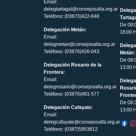
Email:
delegtartagal@consejosalta.org.ar
Delega
Teléfono: (03873)422-648
Tartaga
De 08:
Delegación Metán:
16:00 H
Email:
delegmetan@consejosalta.org.ar
Delega
Teléfono: (03876)426-043
Metán:
De 08:
Delegación Rosario de la
13:00 H
Frontera:
Email:
Delega
delegrosario@consejosalta.org.ar
Rosari
Teléfono: (03876)481-577
Fronte
De 08:
Delegación Cafayate:
13:00 H
Email:
delegcafayate@consejosalta.org.ar
Teléfono: (0387)5953812