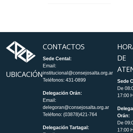
CONTACTOS
HOR
DE
Sede Cental:
Email:
ATE
UBICACIÓN
institucional@consejosalta.org.ar
Teléfonos: 431-0899
Sede C
De 08:
Delegación Orán:
17:00 H
Email:
delegoran@consejosalta.org.ar
Delega
Teléfono: (03878)421-764
Orán:
De 09:
Delegación Tartagal:
17:00 H