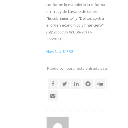
conforme lo estableció la reforma
en la Ley de Lavado de dinero
"Encubrimiento" y "Delitos contra
el orden económico y financiero"
(Ley 266683 y Res. 39/2011 y
55/2011)
...
Nov. Nac. UIF 98
Puede compartir esta entrada usando sus re
social