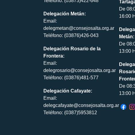
Teléfono: (03873)422-648
Tartaga
De 08:
Delegación Metán:
16:00 H
Email:
delegmetan@consejosalta.org.ar
Delega
Teléfono: (03876)426-043
Metán:
De 08:
Delegación Rosario de la
13:00 H
Frontera:
Email:
Delega
delegrosario@consejosalta.org.ar
Rosari
Teléfono: (03876)481-577
Fronte
De 08:
Delegación Cafayate:
13:00 H
Email:
delegcafayate@consejosalta.org.ar
Teléfono: (0387)5953812