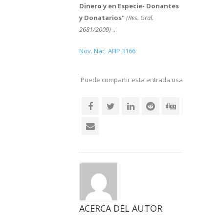
Dinero y en Especie- Donantes
y Donatarios"
(Res. Gral.
2681/2009)
...
Nov. Nac. AFIP 3166
Puede compartir esta entrada usando sus re
social
ACERCA DEL AUTOR