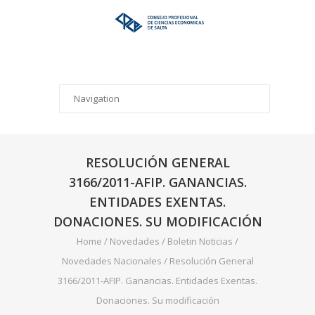
RESOLUCIÓN GENERAL
3166/2011-AFIP. GANANCIAS.
ENTIDADES EXENTAS.
DONACIONES. SU MODIFICACIÓN
Home
/
Novedades
/
Boletin Noticias
/
Novedades Nacionales
/
Resolución General
3166/2011-AFIP. Ganancias. Entidades Exentas.
Donaciones. Su modificación