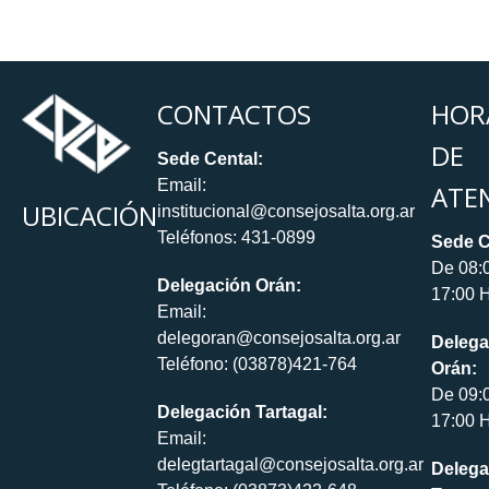
CONTACTOS
HOR
DE
Sede Cental:
Email:
ATE
UBICACIÓN
institucional@consejosalta.org.ar
Teléfonos: 431-0899
Sede C
De 08:
Delegación Orán:
17:00 H
Email:
delegoran@consejosalta.org.ar
Delega
Teléfono: (03878)421-764
Orán:
De 09:
Delegación Tartagal:
17:00 H
Email:
delegtartagal@consejosalta.org.ar
Delega