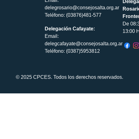
Email:
Delega
delegrosario@consejosalta.org.ar
Rosari
Teléfono: (03876)481-577
Fronte
De 08:
Delegación Cafayate:
13:00 H
Email:
delegcafayate@consejosalta.org.ar
Teléfono: (0387)5953812
© 2025 CPCES. Todos los derechos reservados.