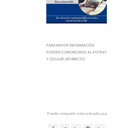
PARA MAYOR INFORMACIÓN
PUEDEN COMUNICARSE AL 4107547
Y CELULAR 3814881733
Puede compartir esta entrada usando sus re
social