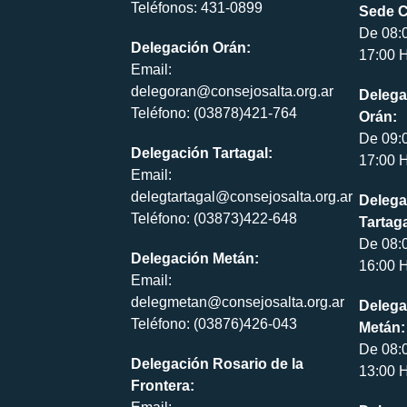
Teléfonos: 431-0899
Sede C
De 08:
Delegación Orán:
17:00 H
Email:
delegoran@consejosalta.org.ar
Delega
Teléfono: (03878)421-764
Orán:
De 09:
Delegación Tartagal:
17:00 H
Email:
delegtartagal@consejosalta.org.ar
Delega
Teléfono: (03873)422-648
Tartaga
De 08:
Delegación Metán:
16:00 H
Email:
delegmetan@consejosalta.org.ar
Delega
Teléfono: (03876)426-043
Metán:
De 08:
Delegación Rosario de la
13:00 H
Frontera: