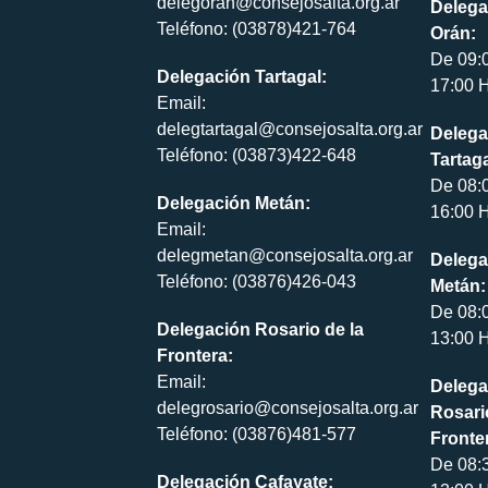
delegoran@consejosalta.org.ar
Delega
Teléfono: (03878)421-764
Orán:
De 09:
Delegación Tartagal:
17:00 H
Email:
delegtartagal@consejosalta.org.ar
Delega
Teléfono: (03873)422-648
Tartaga
De 08:
Delegación Metán:
16:00 H
Email:
delegmetan@consejosalta.org.ar
Delega
Teléfono: (03876)426-043
Metán:
De 08:
Delegación Rosario de la
13:00 H
Frontera:
Email:
Delega
delegrosario@consejosalta.org.ar
Rosari
Teléfono: (03876)481-577
Fronte
De 08:
Delegación Cafayate: