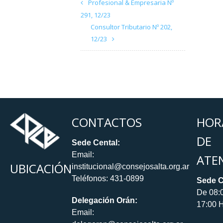
Profesional & Empresaria Nº
291, 12/23
Consultor Tributario Nº 202,
12/23
CONTACTOS
HOR
DE
Sede Cental:
Email:
ATE
UBICACIÓN
institucional@consejosalta.org.ar
Teléfonos: 431-0899
Sede C
De 08:
Delegación Orán:
17:00 H
Email: