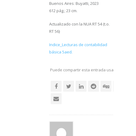
Buenos Aires: Buyatti, 2023
612 pág.; 23 cm.
Actualizado con la NUA RT 54 (t.o.
RT 56)
Indice_Lecturas de contabilidad
básica 5aed.
Puede compartir esta entrada usando sus re
social