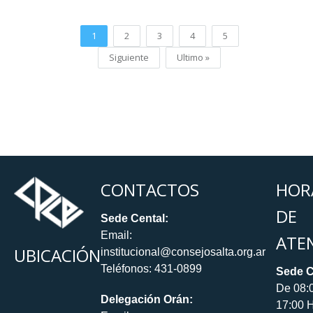
1
2
3
4
5
Siguiente
Ultimo »
CONTACTOS
HOR
DE
Sede Cental:
Email:
ATE
UBICACIÓN
institucional@consejosalta.org.ar
Teléfonos: 431-0899
Sede C
De 08:
Delegación Orán:
17:00 H