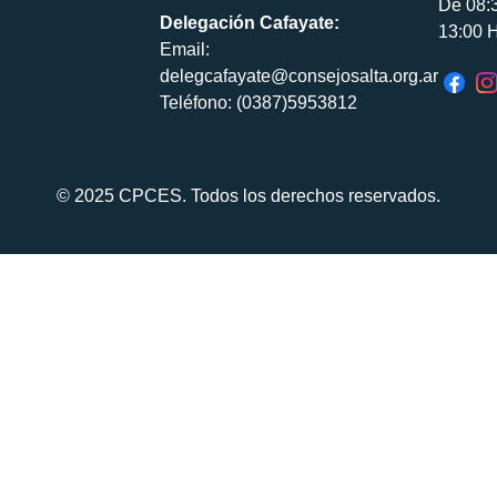
De 08:
Delegación Cafayate:
13:00 H
Email:
delegcafayate@consejosalta.org.ar
Teléfono: (0387)5953812
© 2025 CPCES. Todos los derechos reservados.