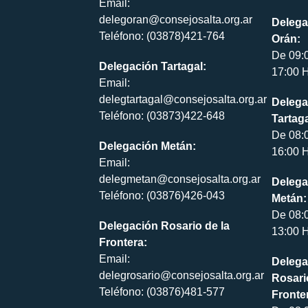
Email:
delegoran@consejosalta.org.ar
Delega
Teléfono: (03878)421-764
Orán:
De 09:
Delegación Tartagal:
17:00 H
Email:
delegtartagal@consejosalta.org.ar
Delega
Teléfono: (03873)422-648
Tartaga
De 08:
Delegación Metán:
16:00 H
Email:
delegmetan@consejosalta.org.ar
Delega
Teléfono: (03876)426-043
Metán:
De 08:
Delegación Rosario de la
13:00 H
Frontera:
Email:
Delega
delegrosario@consejosalta.org.ar
Rosari
Teléfono: (03876)481-577
Fronte