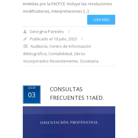
emitidas por la FACPCE. Incluye las resoluciones
modificatorias, interpretaciones [...]
LEER MÁS
Georgina Paredes
Publicado el 10 julio, 2023
Auditoría
,
Centro de Información
Bibliográfica
,
Contabilidad
,
Libros
Incorporados Recientemente
,
Societaria
CONSULTAS
JULIO
03
FRECUENTES 11AED.