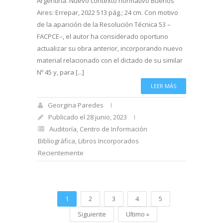
Argentina. Nuevo contexto normativo Buenos
Aires: Errepar, 2022 513 pág.; 24 cm. Con motivo
de la aparición de la Resolución Técnica 53 –
FACPCE–, el autor ha considerado oportuno
actualizar su obra anterior, incorporando nuevo
material relacionado con el dictado de su similar
Nº 45 y, para [...]
LEER MÁS
Georgina Paredes
Publicado el 28 junio, 2023
Auditoría
,
Centro de Información
Bibliográfica
,
Libros Incorporados
Recientemente
1
2
3
4
5
Siguiente
Ultimo »