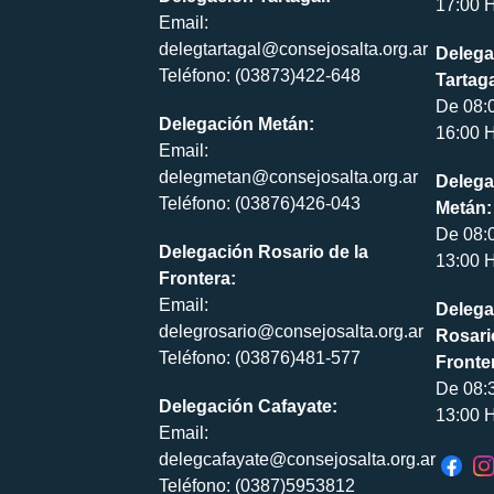
17:00 H
Email:
delegtartagal@consejosalta.org.ar
Delega
Teléfono: (03873)422-648
Tartaga
De 08:
Delegación Metán:
16:00 H
Email:
delegmetan@consejosalta.org.ar
Delega
Teléfono: (03876)426-043
Metán:
De 08:
Delegación Rosario de la
13:00 H
Frontera:
Email:
Delega
delegrosario@consejosalta.org.ar
Rosari
Teléfono: (03876)481-577
Fronte
De 08:
Delegación Cafayate:
13:00 H
Email:
delegcafayate@consejosalta.org.ar
Teléfono: (0387)5953812