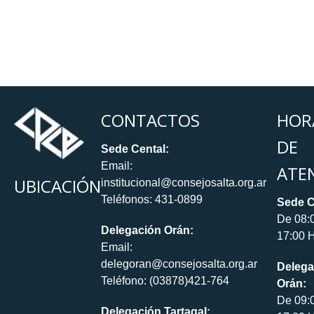
CONTACTOS
HOR
DE
Sede Cental:
Email:
ATE
UBICACIÓN
institucional@consejosalta.org.ar
Teléfonos: 431-0899
Sede C
De 08:
Delegación Orán:
17:00 H
Email:
delegoran@consejosalta.org.ar
Delega
Teléfono: (03878)421-764
Orán:
De 09:
Delegación Tartagal: