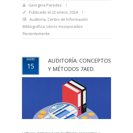
Georgina Paredes
Publicado el 22 enero, 2024
Auditoría
,
Centro de Información
Bibliográfica
,
Libros Incorporados
Recientemente
AUDITORÍA: CONCEPTOS
ENERO
15
Y MÉTODOS 7AED.
Lattuca, Antonio Juan Auditoría: conceptos y