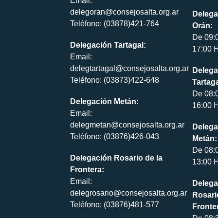
Email:
delegoran@consejosalta.org.ar
Delega
Teléfono: (03878)421-764
Orán:
De 09:
Delegación Tartagal:
17:00 H
Email:
delegtartagal@consejosalta.org.ar
Delega
Teléfono: (03873)422-648
Tartaga
De 08:
Delegación Metán:
16:00 H
Email:
delegmetan@consejosalta.org.ar
Delega
Teléfono: (03876)426-043
Metán:
De 08:
Delegación Rosario de la
13:00 H
Frontera:
Email:
Delega
delegrosario@consejosalta.org.ar
Rosari
Teléfono: (03876)481-577
Fronte