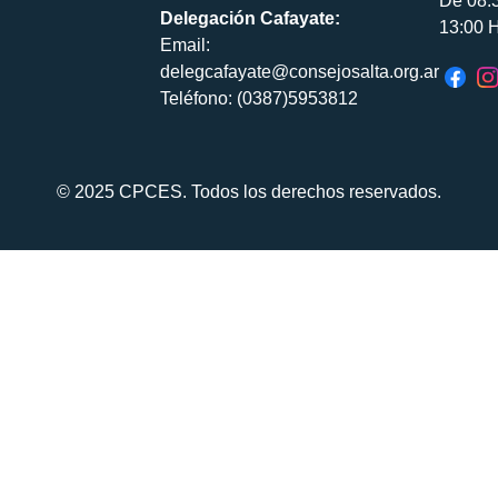
De 08:
Delegación Cafayate:
13:00 H
Email:
delegcafayate@consejosalta.org.ar
Teléfono: (0387)5953812
© 2025 CPCES. Todos los derechos reservados.