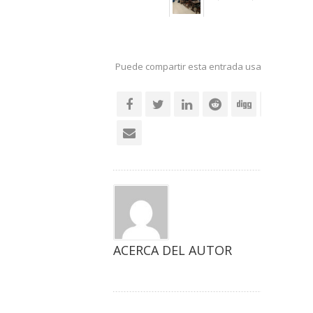
Puede compartir esta entrada usando sus re
social
ACERCA DEL AUTOR