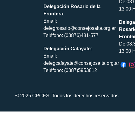
De 08:
Delegación Rosario de la
13:00 H
Frontera:
Email:
Delega
delegrosario@consejosalta.org.ar
Rosari
Teléfono: (03876)481-577
Fronte
De 08:
Delegación Cafayate:
13:00 H
Email:
delegcafayate@consejosalta.org.ar
Teléfono: (0387)5953812
© 2025 CPCES. Todos los derechos reservados.