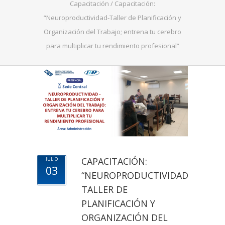
Capacitación
/
Capacitación:
“Neuroproductividad-Taller de Planificación y
Organización del Trabajo; entrena tu cerebro
para multiplicar tu rendimiento profesional”
CAPACITACIÓN:
JULIO
03
“NEUROPRODUCTIVIDAD-
TALLER DE
PLANIFICACIÓN Y
ORGANIZACIÓN DEL