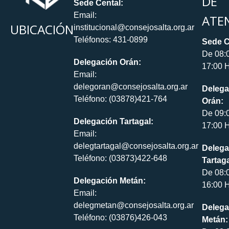
DE
Sede Cental:
Email:
ATE
UBICACIÓN
institucional@consejosalta.org.ar
Teléfonos: 431-0899
Sede C
De 08:
Delegación Orán:
17:00 H
Email:
delegoran@consejosalta.org.ar
Delega
Teléfono: (03878)421-764
Orán:
De 09:
Delegación Tartagal:
17:00 H
Email:
delegtartagal@consejosalta.org.ar
Delega
Teléfono: (03873)422-648
Tartaga
De 08:
Delegación Metán:
16:00 H
Email:
delegmetan@consejosalta.org.ar
Delega
Teléfono: (03876)426-043
Metán: